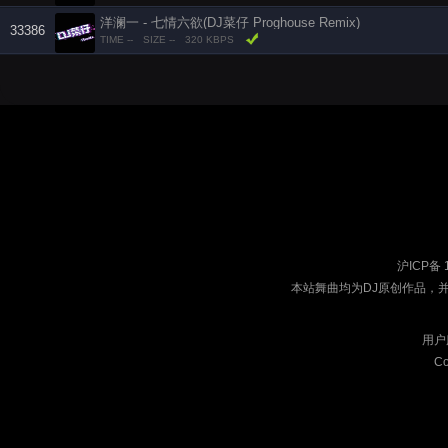
洋澜一 - 七情六欲(DJ菜仔 Proghouse Remix)
33386
TIME --
SIZE --
320 KBPS
沪ICP备 
本站舞曲均为DJ原创作品，
用户
Co