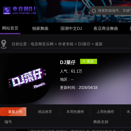
网站首页
独家舞曲
国潮中文DJ
夜店商业舞曲
目前位置：
电音阁音乐网
>
作者专辑
>
DJ菜仔
>
最新
DJ菜仔
人气 : 61.1万
地区 : --
更新时间 :
2026/04/18
最新上传
精品推荐
本周热播榜
上周热播榜
本
编号
舞曲名称