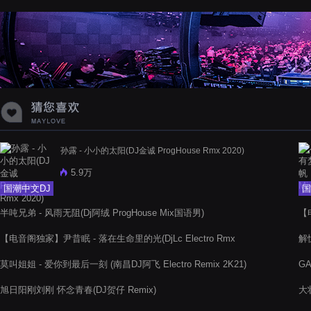
蝉爸爸妈妈爱存在夏天的风是想你的
声音啊
孙露 - 小小的太阳(DJ金诚 ProgHouse Rmx 2020)
5.9万
国潮中文DJ
国
半吨兄弟 - 风雨无阻(Dj阿绒 ProgHouse Mix国语男)
【
20
【电音阁独家】尹昔眠 - 落在生命里的光(DjLc Electro Rmx
解忧
2022)
莫叫姐姐 - 爱你到最后一刻 (南昌DJ阿飞 Electro Remix 2K21)
GA
旭日阳刚刘刚 怀念青春(DJ贺仔 Remix)
大