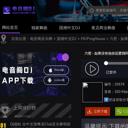
网站首页
独家舞曲
国潮中文DJ
夜店商业舞曲
目前位置：
电音阁音乐网
>
国潮中文DJ
>
FK/ProgHouse
>
六哲 - 如果
六哲 - 如果没有他你还爱我吗 (廉
已暂停
编号：32676
音质：320 Kbp
把这首歌分
上周排行榜
立即下载
C
Dj细粒 全中文国粤语Club音乐黎明前
温馨提示:下载