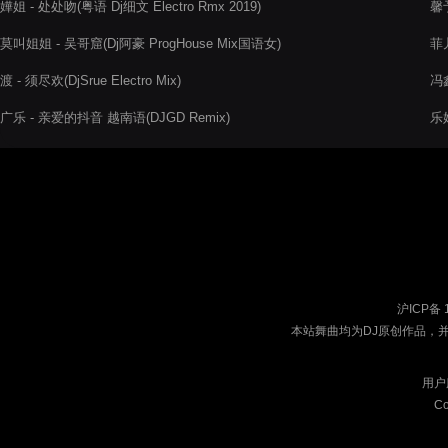
嬅姐 - 处处吻(粤语 Dj细文 Electro Rmx 2019)
馨予
莫叫姐姐 - 吴哥窟(Dj阿豪 ProgHouse Mix国语女)
菲儿
渡 - 须尽欢(DjSrue Electro Mix)
冯
广乐 - 亲爱的抖音 越南语(DJGD Remix)
乐姐
沪ICP备 
本站舞曲均为DJ原创作品，
用户
Co