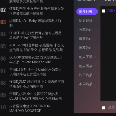
的黑暗多元素私货串烧
怀集Dj宁仔-全女声伤曲当年我堕入爱
六哲 -
播放列表
河你说散就散串烧慢摇
历史记录
柳州DJ小D - Baby 嘟嘟嘟哑私人订
制
收藏歌曲
DJ猛子-精心打造我可以陪你去看星
星送爱河中的宝贝粉丝
最新歌曲
AUG 2019抖音舞曲 夜店慢摇 来自天
推荐歌曲
堂的魔鬼 我的天空 多想爱你 别说我
的眼泪你无所谓 渡我不渡她
他人下载中
DJAK中文慢摇2022 当我娶过她五十
年以后,Private ManYao Mix
他人播放中
丰城DJ乔哲-全中文Club音乐为南昌
琪琪妹缔造包房爱河串烧
昨日热播
连南DjZMZ-精心打造中文国语爱河断
本周热播
情殇百听不厌伤感串烧
贺州Dj小强-全中文国语2018热榜
CLUB音乐新狂潮娱乐KTV热播高清
系列串烧
抖音慢摇串烧2020 TIKTOK
全选
MANYAO NONSTOP
POWERMIXFOR_ADRIANNE飞鸟和