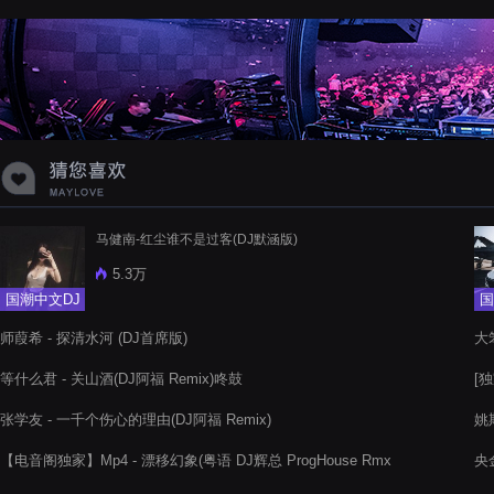
蝉爸爸妈妈爱存在夏天的风是想你的
声音啊
马健南-红尘谁不是过客(DJ默涵版)
5.3万
国潮中文DJ
国
师葭希 - 探清水河 (DJ首席版)
大笨
等什么君 - 关山酒(DJ阿福 Remix)咚鼓
[独
张学友 - 一千个伤心的理由(DJ阿福 Remix)
姚斯
【电音阁独家】Mp4 - 漂移幻象(粤语 DJ辉总 ProgHouse Rmx
央金
2022)