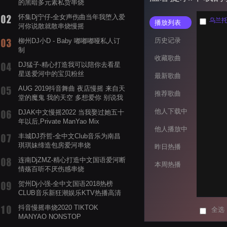
的黑暗多元素私货串烧
怀集Dj宁仔-全女声伤曲当年我堕入爱
乌兰托娅
播放列表
河你说散就散串烧慢摇
历史记录
柳州DJ小D - Baby 嘟嘟嘟哑私人订
制
收藏歌曲
DJ猛子-精心打造我可以陪你去看星
星送爱河中的宝贝粉丝
最新歌曲
AUG 2019抖音舞曲 夜店慢摇 来自天
推荐歌曲
堂的魔鬼 我的天空 多想爱你 别说我
的眼泪你无所谓 渡我不渡她
他人下载中
DJAK中文慢摇2022 当我娶过她五十
年以后,Private ManYao Mix
他人播放中
丰城DJ乔哲-全中文Club音乐为南昌
琪琪妹缔造包房爱河串烧
昨日热播
连南DjZMZ-精心打造中文国语爱河断
本周热播
情殇百听不厌伤感串烧
贺州Dj小强-全中文国语2018热榜
CLUB音乐新狂潮娱乐KTV热播高清
系列串烧
抖音慢摇串烧2020 TIKTOK
全选
MANYAO NONSTOP
POWERMIXFOR_ADRIANNE飞鸟和