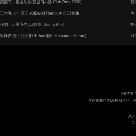
蒙面哥 - 桥边如花(新塘Dj小浩 Club Rmx 2020)
莫叫
王大毛 去年夏天 (DjDavid Remix)中文DJ舞曲
岑宁
程响 - 四季予你(DJ阿华 Electro Mix）
桂羽
梁静茹-分手快乐(DJEthan翊轩 Melbourne Remix)
月尘
沪ICP备 
本站舞曲均为DJ原创作品，
用户
Co