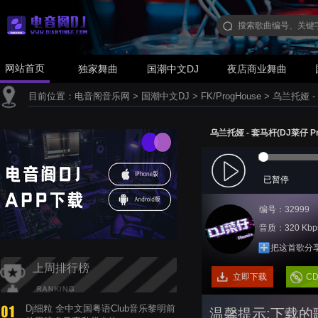
网站首页
独家舞曲
国潮中文DJ
夜店商业舞曲
目前位置：
电音阁音乐网
>
国潮中文DJ
>
FK/ProgHouse
>
乌兰托娅 - 套
乌兰托娅 - 套马杆(DJ菜仔 Prog
已暂停
编号：32999
音质：320 Kbp
把这首歌分
上周排行榜
立即下载
C
Dj细粒 全中文国粤语Club音乐黎明前
温馨提示:下载