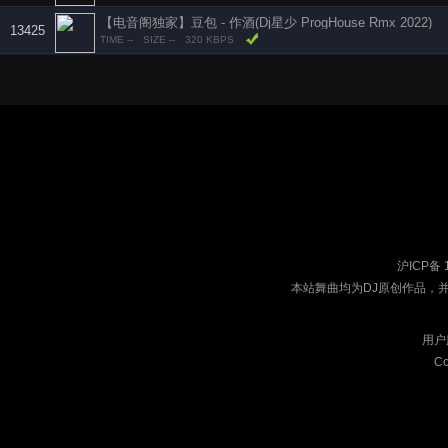
【电音阁独家】豆包 - 作酒(Dj星少 ProgHouse Rmx 2022)
13425
TIME --
SIZE --
320 KBPS
沪ICP备 
本站舞曲均为DJ原创作品，
用户
Co