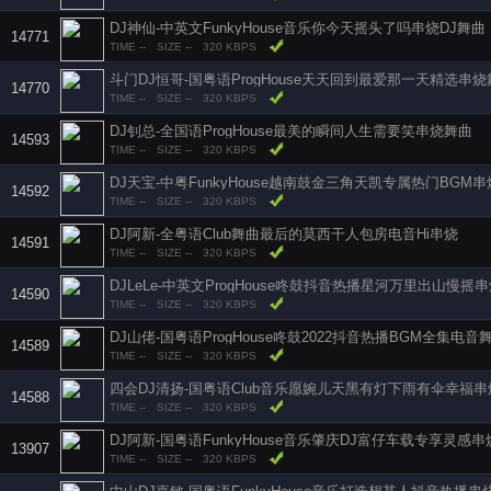
DJ神仙-中英文FunkyHouse音乐你今天摇头了吗串烧DJ舞曲
14771
TIME --
SIZE --
320 KBPS
斗门DJ恒哥-国粤语ProgHouse天天回到最爱那一天精选串
14770
TIME --
SIZE --
320 KBPS
DJ钊总-全国语ProgHouse最美的瞬间人生需要笑串烧舞曲
14593
TIME --
SIZE --
320 KBPS
DJ天宝-中粤FunkyHouse越南鼓金三角天凯专属热门BGM
14592
TIME --
SIZE --
320 KBPS
DJ阿新-全粤语Club舞曲最后的莫西干人包房电音Hi串烧
14591
TIME --
SIZE --
320 KBPS
DJLeLe-中英文ProgHouse咚鼓抖音热播星河万里出山慢摇
14590
TIME --
SIZE --
320 KBPS
DJ山佬-国粤语ProgHouse咚鼓2022抖音热播BGM全集电
14589
TIME --
SIZE --
320 KBPS
四会DJ清扬-国粤语Club音乐愿婉儿天黑有灯下雨有伞幸福
14588
TIME --
SIZE --
320 KBPS
DJ阿新-国粤语FunkyHouse音乐肇庆DJ富仔车载专享灵感串
13907
TIME --
SIZE --
320 KBPS