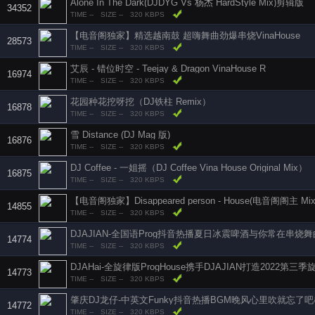
Alone In The Dark(DJDYG Vs 杨杰 HardStyle Mix)剪辑版
34352
TIME --
SIZE --
320 KBPS
【电音阁独家】精选越南鼓 超嗨舞曲劲爆串烧VinaHouse
28573
TIME --
SIZE --
320 KBPS
艾辰 - 错位时空 - Teejay & Dragon VinaHouse R
16974
TIME --
SIZE --
320 KBPS
花园种花挖呀挖（DJ铁柱 Remix）
16878
TIME --
SIZE --
320 KBPS
雪 Distance (DJ Mag 版)
16876
TIME --
SIZE --
320 KBPS
DJ Coffee - 一姐摇（DJ Coffee Vina House Original Mix）
16875
TIME --
SIZE --
320 KBPS
【电音阁独家】Disappeared person - House(电音阁阁主 Mix
14855
TIME --
SIZE --
320 KBPS
DJAJIAN-全国语Prog抖音热播夏日冰震啤酒与你常在串烧舞
14774
TIME --
SIZE --
320 KBPS
DJAHai-全旋律版ProgHouse携手DJAJIAN打造2022第
14773
TIME --
SIZE --
320 KBPS
肇庆DJ龙仔-中英文Funky抖音热播BGM晚风心里吹就忘了
14772
TIME --
SIZE --
320 KBPS