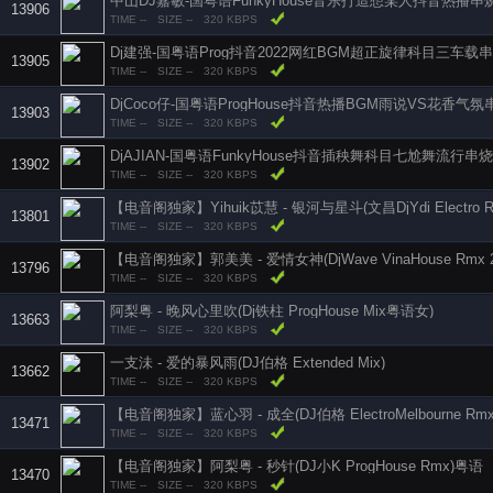
中山DJ嘉敏-国粤语FunkyHouse音乐打造想某人抖音热播串
13906
TIME --
SIZE --
320 KBPS
Dj建强-国粤语Prog抖音2022网红BGM超正旋律科目三车载
13905
TIME --
SIZE --
320 KBPS
DjCoco仔-国粤语ProgHouse抖音热播BGM雨说VS花香气氛
13903
TIME --
SIZE --
320 KBPS
DjAJIAN-国粤语FunkyHouse抖音插秧舞科目七尬舞流行串烧
13902
TIME --
SIZE --
320 KBPS
【电音阁独家】Yihuik苡慧 - 银河与星斗(文昌DjYdi Electro Rm
13801
TIME --
SIZE --
320 KBPS
【电音阁独家】郭美美 - 爱情女神(DjWave VinaHouse Rmx 2
13796
TIME --
SIZE --
320 KBPS
阿梨粤 - 晚风心里吹(Dj铁柱 ProgHouse Mix粤语女)
13663
TIME --
SIZE --
320 KBPS
一支沬 - 爱的暴风雨(DJ伯格 Extended Mix)
13662
TIME --
SIZE --
320 KBPS
【电音阁独家】蓝心羽 - 成全(DJ伯格 ElectroMelbourne Rmx
13471
TIME --
SIZE --
320 KBPS
【电音阁独家】阿梨粤 - 秒针(DJ小K ProgHouse Rmx)粤语
13470
TIME --
SIZE --
320 KBPS