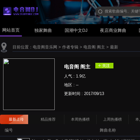
网站首页
独家舞曲
国潮中文DJ
夜店商业舞曲
目前位置：
电音阁音乐网
>
作者专辑
>
电音阁 阁主
>
最新
电音阁 阁主
人气 : 1.9亿
地区 : --
更新时间 :
2017/09/13
最新上传
精品推荐
本周热播榜
上周热播榜
本
编号
舞曲名称