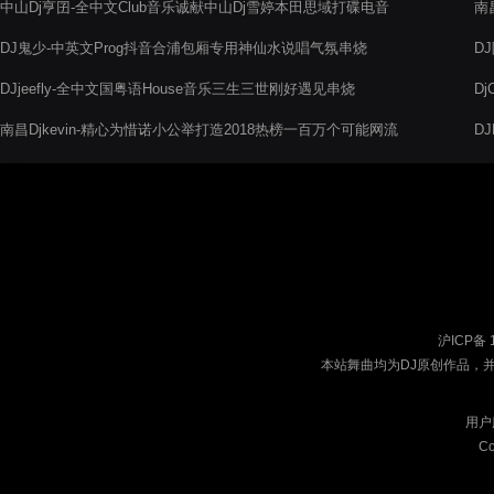
中山Dj亨囝-全中文Club音乐诚献中山Dj雪婷本田思域打碟电音
南
阁串烧
音
DJ鬼少-中英文Prog抖音合浦包厢专用神仙水说唱气氛串烧
D
DJjeefly-全中文国粤语House音乐三生三世刚好遇见串烧
D
宣
南昌Djkevin-精心为惜诺小公举打造2018热榜一百万个可能网流
D
行抖音神曲
沪ICP备 
本站舞曲均为DJ原创作品，
用户
Co