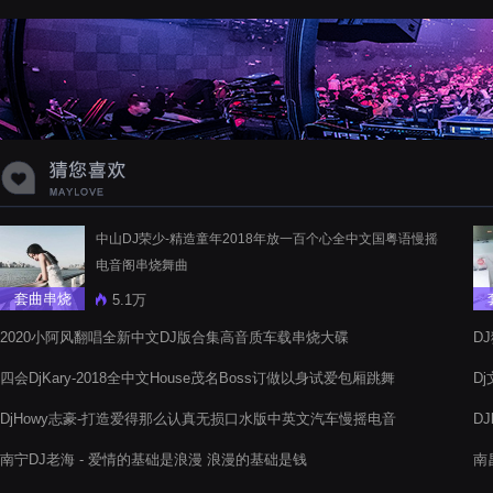
蝉爸爸妈妈爱存在夏天的风是想你的
声音啊
中山DJ荣少-精造童年2018年放一百个心全中文国粤语慢摇
电音阁串烧舞曲
套曲串烧
5.1万
2020小阿风翻唱全新中文DJ版合集高音质车载串烧大碟
D
四会DjKary-2018全中文House茂名Boss订做以身试爱包厢跳舞
D
电音阁串烧舞曲
DjHowy志豪-打造爱得那么认真无损口水版中英文汽车慢摇电音
D
阁串烧
阁
南宁DJ老海 - 爱情的基础是浪漫 浪漫的基础是钱
南
女