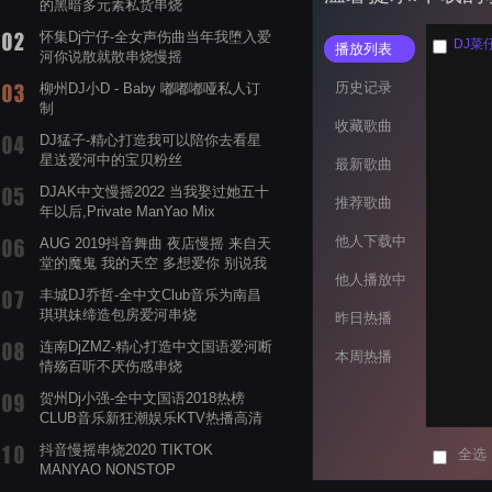
的黑暗多元素私货串烧
怀集Dj宁仔-全女声伤曲当年我堕入爱
DJ菜仔
播放列表
河你说散就散串烧慢摇
历史记录
柳州DJ小D - Baby 嘟嘟嘟哑私人订
制
收藏歌曲
DJ猛子-精心打造我可以陪你去看星
星送爱河中的宝贝粉丝
最新歌曲
DJAK中文慢摇2022 当我娶过她五十
推荐歌曲
年以后,Private ManYao Mix
他人下载中
AUG 2019抖音舞曲 夜店慢摇 来自天
堂的魔鬼 我的天空 多想爱你 别说我
他人播放中
的眼泪你无所谓 渡我不渡她
丰城DJ乔哲-全中文Club音乐为南昌
琪琪妹缔造包房爱河串烧
昨日热播
连南DjZMZ-精心打造中文国语爱河断
本周热播
情殇百听不厌伤感串烧
贺州Dj小强-全中文国语2018热榜
CLUB音乐新狂潮娱乐KTV热播高清
系列串烧
抖音慢摇串烧2020 TIKTOK
全选
MANYAO NONSTOP
POWERMIXFOR_ADRIANNE飞鸟和