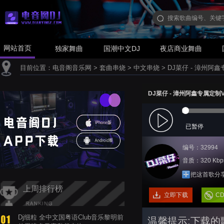
网站首页
独家舞曲
国潮中文DJ
夜店商业舞曲
目前位置：
电音阁音乐网
>
套曲串烧
>
中文串烧
>
DJ菜仔 - 漳州阿鑫
DJ菜仔 - 漳州阿鑫专属定制Vo
已暂停
编号：32994
音质：320 Kbp
把这首歌分
上周排行榜
立即下载
C
Dj细粒 全中文国粤语Club音乐黎明前
温馨提示:下载