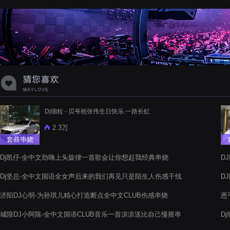
蝉爸爸妈妈爱存在夏天的风是想你的
声音啊
Dj细粒 - 贝爷祝张伟生日快乐.一路长虹
2.3万
套曲串烧
Dj凯仔-全中文劲嗨上头旋律一首歌会让你想起我经典串烧
D
Dj坚总-全中文国语全女声后来的我们再见只是陌生人伤感干线
D
电音阁串烧
济阳DJ心明-为孙琪儿精心打造断点全中文CLUB伤感串烧
恩
城隍DJ小阿陈-全中文国语CLUB音乐一首凉凉送比自己慢摇串
D
烧