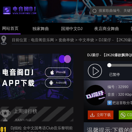
网站首页
独家舞曲
国潮中文DJ
夜店商业舞曲
目前位置：
电音阁音乐网
>
套曲串烧
>
中文串烧
>
DJ菜仔 - 【2K2
DJ菜仔 - 【2K26爆款飘弹
已暂停
编号：32990
音质：320 Kbp
把这首歌分
上周排行榜
立即下载
C
Dj细粒 全中文国粤语Club音乐黎明前
温馨提示:下载