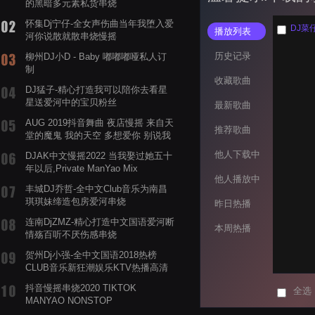
的黑暗多元素私货串烧
怀集Dj宁仔-全女声伤曲当年我堕入爱
DJ菜
播放列表
河你说散就散串烧慢摇
历史记录
柳州DJ小D - Baby 嘟嘟嘟哑私人订
制
收藏歌曲
DJ猛子-精心打造我可以陪你去看星
星送爱河中的宝贝粉丝
最新歌曲
AUG 2019抖音舞曲 夜店慢摇 来自天
推荐歌曲
堂的魔鬼 我的天空 多想爱你 别说我
的眼泪你无所谓 渡我不渡她
他人下载中
DJAK中文慢摇2022 当我娶过她五十
年以后,Private ManYao Mix
他人播放中
丰城DJ乔哲-全中文Club音乐为南昌
琪琪妹缔造包房爱河串烧
昨日热播
连南DjZMZ-精心打造中文国语爱河断
本周热播
情殇百听不厌伤感串烧
贺州Dj小强-全中文国语2018热榜
CLUB音乐新狂潮娱乐KTV热播高清
系列串烧
抖音慢摇串烧2020 TIKTOK
全选
MANYAO NONSTOP
POWERMIXFOR_ADRIANNE飞鸟和