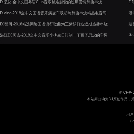
Dj坚总-全中文国粤语Club音乐越难越爱的过期爱情舞曲串烧
D
DjVino-2018全中文国语音乐病变车载超嗨舞曲串烧精品电音阁
湛
串烧
摇
DJ酷哥-2018精选网络国语流行歌曲为王紫娟打造近期热播串烧
建
湛江DJ阿吉-2018全中文音乐小柳生日订制一了百了思念的牢男
岑
慢摇电音阁串烧舞曲
沪ICP备 
本站舞曲均为DJ原创作品，
用户
Co