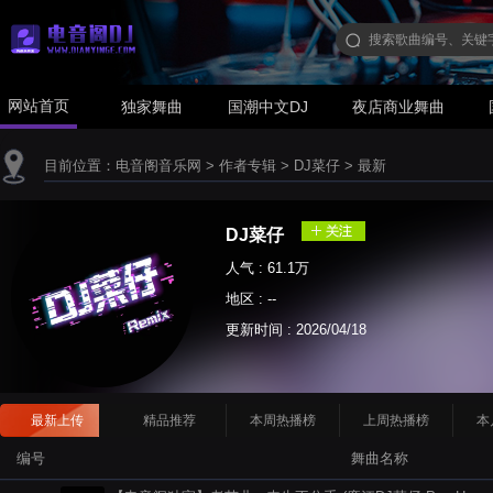
网站首页
独家舞曲
国潮中文DJ
夜店商业舞曲
目前位置：
电音阁音乐网
>
作者专辑
>
DJ菜仔
>
最新
DJ菜仔
人气 : 61.1万
地区 : --
更新时间 :
2026/04/18
最新上传
精品推荐
本周热播榜
上周热播榜
本
编号
舞曲名称