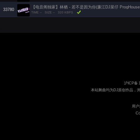
【电音阁独家】林栖 - 若不是因为你(廉江DJ菜仔 ProgHouse 
33780
TIME --
SIZE --
320 KBPS
沪ICP备 
本站舞曲均为DJ原创作品，
用户
Co