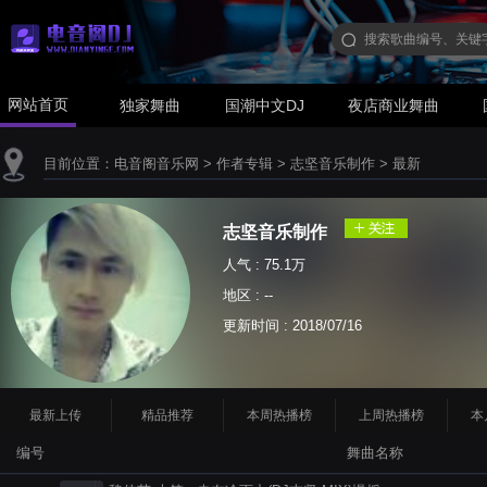
网站首页
独家舞曲
国潮中文DJ
夜店商业舞曲
目前位置：
电音阁音乐网
>
作者专辑
>
志坚音乐制作
>
最新
志坚音乐制作
人气 : 75.1万
地区 : --
更新时间 :
2018/07/16
最新上传
精品推荐
本周热播榜
上周热播榜
本
编号
舞曲名称