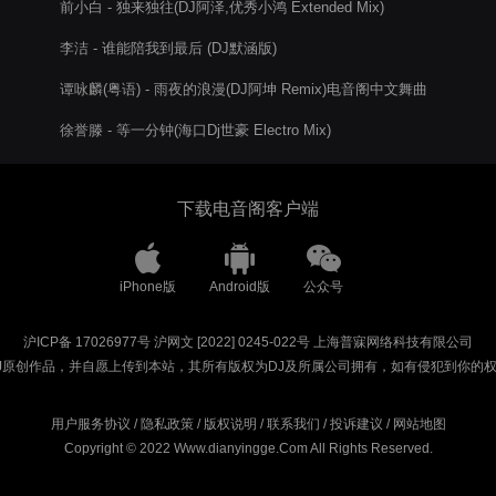
前小白 - 独来独往(DJ阿泽,优秀小鸿 Extended Mix)
李洁 - 谁能陪我到最后 (DJ默涵版)
谭咏麟(粤语) - 雨夜的浪漫(DJ阿坤 Remix)电音阁中文舞曲
徐誉滕 - 等一分钟(海口Dj世豪 Electro Mix)
下载电音阁客户端
iPhone版
Android版
公众号
沪ICP备 17026977号
沪网文 [2022] 0245-022号
上海普寐网络科技有限公司
J原创作品，并自愿上传到本站，其所有版权为DJ及所属公司拥有，如有侵犯到你的
用户服务协议
/
隐私政策
/
版权说明
/
联系我们
/
投诉建议
/
网站地图
Copyright © 2022 Www.dianyingge.Com All Rights Reserved.