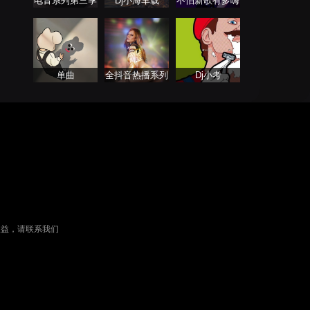
电音系列第三季
Dj小海车载
不怕新歌有多嗨
就怕老歌带DJ
单曲
全抖音热播系列
Dj小考
串烧舞曲Remix
权益，请联系我们