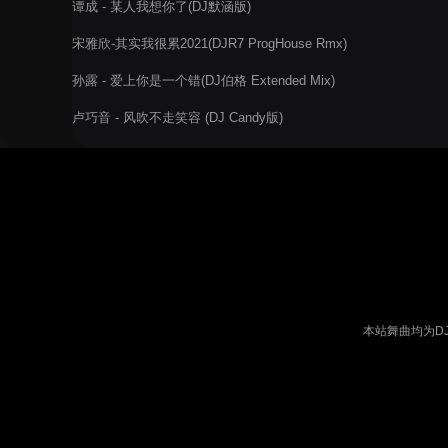
谭成 - 某人我想你了(DJ默涵版)
宋雅欣-其实我很累2021(DJR7 ProgHouse Rmx)
孙露 - 爱上你是一个错(DJ伯格 Extended Mix)
卢巧音 - 风吹不走笑容 (DJ Candy版)
本站舞曲均为D