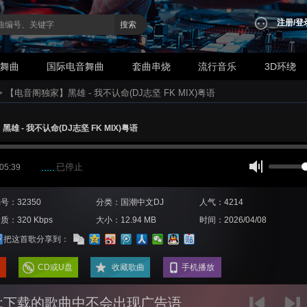
注册
/
登
搜索
业舞曲
国际电音舞曲
套曲串烧
流行音乐
3D环绕
>
【电音阁独家】黑雄 - 我不认命(DJ志坚 FK MIX)粤语
雄 - 我不认命(DJ志坚 FK MIX)粤语
已停止
 05:39
号：32350
分类：国潮中文DJ
人气：4214
质：320 Kbps
大小：12.94 MB
时间：2026/04/08
把这首歌分享到：
CD或U盘
收藏歌曲
手机播放
:下载的歌曲中不会出现广告语