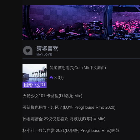
蝉爸爸妈妈爱存在夏天的风是想你的
声音啊
答案 蔡恩雨(DjCorn Mix中文舞曲)
3.3万
国潮中文DJ
火箭少女101 卡路里(DJ名龙 Mix)
买辣椒也用券 - 起风了(DJ笙 ProgHouse Rmx 2020)
孙语赛萧全 不仅仅是喜欢 咚鼓版(DJ阿坤 Mix)
杨小壮 - 孤芳自赏 2021(DJ阿帆 ProgHouse Rmx)咚鼓