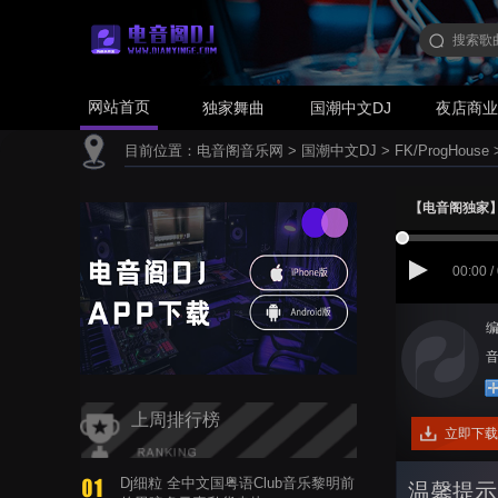
网站首页
独家舞曲
国潮中文DJ
夜店商
目前位置：
电音阁音乐网
>
国潮中文DJ
>
FK/ProgHouse
【电音阁独家】黑
00:00 /
编
音
上周排行榜
立即下载
Dj细粒 全中文国粤语Club音乐黎明前
温馨提示