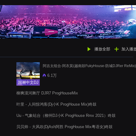
播放全部
加入播
阿吉太组合-阿衣莫(越南鼓FukyHouse-防城DJRer ReMix)
6.1万
国潮中文DJ
柳爽漠河舞厅 DJR7 ProgHouseMix
叶里 - 人间惊鸿客(Dj小K ProgHouse Mix)咚鼓
Uu - 气象站台（柳州DJ小K ProgHouse Rmx 2021）咚鼓
贝贝帅 - 大风吹(DjAsh阿胜 ProgHouse Mix粤语女)咚鼓