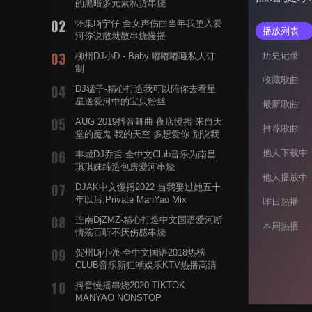
的黑暗多元素私货串烧
怀集Dj宁仔-全女声伤曲当年我堕入爱
播放列表
河你说散就散串烧慢摇
历史记录
柳州DJ小D - Baby 嘟嘟嘟哑私人订
制
收藏歌曲
DJ猛子-精心打造我可以陪你去看星
星送爱河中的宝贝粉丝
最新歌曲
AUG 2019抖音舞曲 夜店慢摇 来自天
推荐歌曲
堂的魔鬼 我的天空 多想爱你 别说我
的眼泪你无所谓 渡我不渡她
他人下载中
丰城DJ乔哲-全中文Club音乐为南昌
琪琪妹缔造包房爱河串烧
他人播放中
DJAK中文慢摇2022 当我娶过她五十
年以后,Private ManYao Mix
昨日热播
连南DjZMZ-精心打造中文国语爱河断
本周热播
情殇百听不厌伤感串烧
贺州Dj小强-全中文国语2018热榜
CLUB音乐新狂潮娱乐KTV热播高清
系列串烧
抖音慢摇串烧2020 TIKTOK
MANYAO NONSTOP
POWERMIXFOR_ADRIANNE飞鸟和