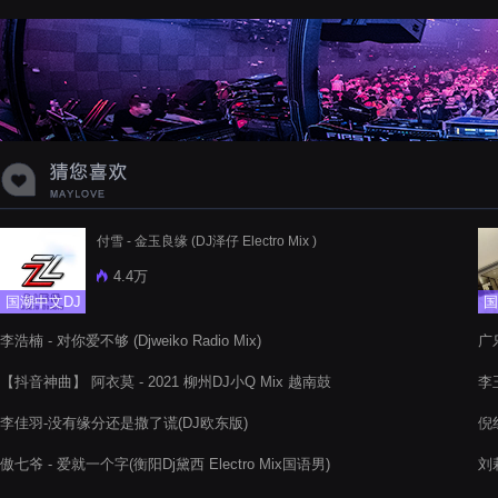
蝉爸爸妈妈爱存在夏天的风是想你的
声音啊
付雪 - 金玉良缘 (DJ泽仔 Electro Mix )
4.4万
国潮中文DJ
国
李浩楠 - 对你爱不够 (Djweiko Radio Mix)
广乐
【抖音神曲】 阿衣莫 - 2021 柳州DJ小Q Mix 越南鼓
李玉
李佳羽-没有缘分还是撒了谎(DJ欧东版)
倪
傲七爷 - 爱就一个字(衡阳Dj黛西 Electro Mix国语男)
刘