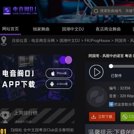
网站首页
独家舞曲
国潮中文DJ
夜店商业舞曲
目前位置：
电音阁音乐网
>
国潮中文DJ
>
FK/ProgHouse
>
阿国哥 - 
阿国哥 - 风雨中的诺言 粤语 
已暂停
编号：32356
音质：320 Kbp
把这首歌分
上周排行榜
立即下载
C
Dj细粒 全中文国粤语Club音乐黎明前
温馨提示:下载