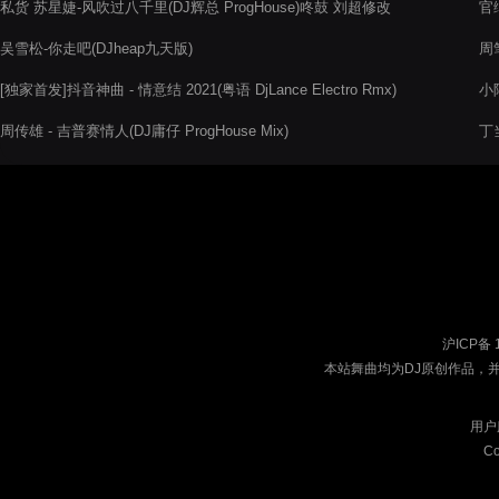
私货 苏星婕-风吹过八千里(DJ辉总 ProgHouse)咚鼓 刘超修改
官
吴雪松-你走吧(DJheap九天版)
周
[独家首发]抖音神曲 - 情意结 2021(粤语 DjLance Electro Rmx)
小阿
周传雄 - 吉普赛情人(DJ庸仔 ProgHouse Mix)
丁当
沪ICP备 
本站舞曲均为DJ原创作品，
用户
Co