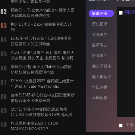
的黑暗多元素私货串烧
怀集Dj宁仔-全女声伤曲当年我堕入爱
阿国哥
播放列表
河你说散就散串烧慢摇
历史记录
柳州DJ小D - Baby 嘟嘟嘟哑私人订
制
收藏歌曲
DJ猛子-精心打造我可以陪你去看星
星送爱河中的宝贝粉丝
最新歌曲
AUG 2019抖音舞曲 夜店慢摇 来自天
推荐歌曲
堂的魔鬼 我的天空 多想爱你 别说我
的眼泪你无所谓 渡我不渡她
他人下载中
丰城DJ乔哲-全中文Club音乐为南昌
琪琪妹缔造包房爱河串烧
他人播放中
DJAK中文慢摇2022 当我娶过她五十
年以后,Private ManYao Mix
昨日热播
连南DjZMZ-精心打造中文国语爱河断
本周热播
情殇百听不厌伤感串烧
贺州Dj小强-全中文国语2018热榜
CLUB音乐新狂潮娱乐KTV热播高清
系列串烧
抖音慢摇串烧2020 TIKTOK
全选
MANYAO NONSTOP
POWERMIXFOR_ADRIANNE飞鸟和