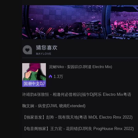
泥鳅Niko - 梨园叹(DJ阿遣 Electro Mix)
1.3万
国潮中文DJ
许靖韵&张致恒 - 相逢何必曾相识(福乍Dj阿乐 Electro Mix粤语
合唱)
鞠文娴 - 病变(DJWL 晓南Extended)
【独家首发】彭羚 - 我有我天地(粤语 MrDL Electro Rmx 2022)
【电音阁独家】王力宏 - 花田错(DJ阿良 ProgHouse Rmx 2022)