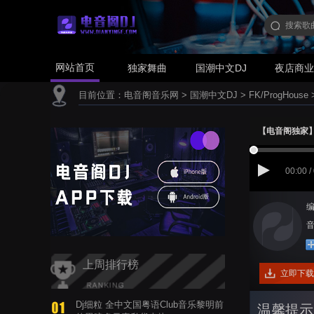
网站首页
独家舞曲
国潮中文DJ
夜店商
目前位置：
电音阁音乐网
>
国潮中文DJ
>
FK/ProgHouse
【电音阁独家】张学
00:00 /
编
音
上周排行榜
立即下载
Dj细粒 全中文国粤语Club音乐黎明前
温馨提示