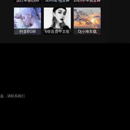
流行串烧Club
3D环绕 电音舞
2020年串烧全舞
曲系列
曲系列
抖音BGM
6倍音质中文歌
Dj小海车载
曲
权益，请联系我们