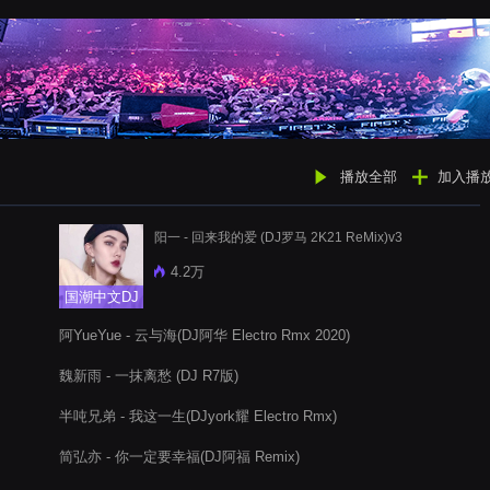
播放全部
加入播
阳一 - 回来我的爱 (DJ罗马 2K21 ReMix)v3
4.2万
国潮中文DJ
阿YueYue - 云与海(DJ阿华 Electro Rmx 2020)
魏新雨 - 一抹离愁 (DJ R7版)
半吨兄弟 - 我这一生(DJyork耀 Electro Rmx)
简弘亦 - 你一定要幸福(DJ阿福 Remix)