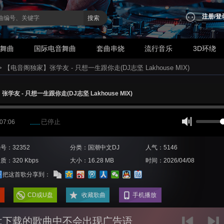
注册
/
登
搜索
业舞曲
国际电音舞曲
套曲串烧
流行音乐
3D环绕
>
【电音阁独家】张学友 - 只想一生跟你走(DJ志坚 Lakhouse MIX)
友 - 只想一生跟你走(DJ志坚 Lakhouse MIX)
已停止
 07:06
号：32352
分类：国潮中文DJ
人气：5146
质：320 Kbps
大小：16.28 MB
时间：2026/04/08
把这首歌分享到：
CD或U盘
收藏歌曲
手机播放
:下载的歌曲中不会出现广告语