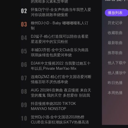
的黑暗多元素私货串烧
怀集Dj宁仔-全女声伤曲当年我堕入爱
播放列表
河你说散就散串烧慢摇
历史记录
柳州DJ小D - Baby 嘟嘟嘟哑私人订
制
收藏歌曲
DJ猛子-精心打造我可以陪你去看星
星送爱河中的宝贝粉丝
最新歌曲
丰城DJ乔哲-全中文Club音乐为南昌
推荐歌曲
琪琪妹缔造包房爱河串烧
他人下载中
DJAK中文慢摇2022 当我娶过她五十
年以后,Private ManYao Mix
他人播放中
连南DjZMZ-精心打造中文国语爱河断
情殇百听不厌伤感串烧
昨日热播
AUG 2019抖音舞曲 夜店慢摇 来自天
本周热播
堂的魔鬼 我的天空 多想爱你 别说我
的眼泪你无所谓 渡我不渡她
抖音慢摇串烧2020 TIKTOK
MANYAO NONSTOP
POWERMIXFOR_ADRIANNE飞鸟和
贺州Dj小强-全中文国语2018热榜
蝉爸爸妈妈爱存在夏天的风是想你的
CLUB音乐新狂潮娱乐KTV热播高清
声音啊
系列串烧