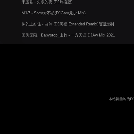
宋孟君 - 失眠的夜 (DJ热搜版)
MJ-7 - Sorry对不起(DJGary龙少 Mix)
你的上好佳 - 白鸽 (DJ阿福 Extended Remix)段珊定制
国风无限、Babystop_山竹 - 一方天涯 DJAw Mix 2021
本站舞曲均为D