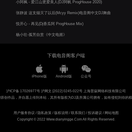
小阿枫 - 爱江山更爱美人(DJ阿帆 ProgHouse 2020)
张静波 这支烟灭了以后(Mcyy Remix)电音阁中文DJ舞曲
悦开心 - 再见(Dj香瓜阿 ProgHouse Mix)
杨小壮-孤芳自赏《中文电摇》
下载电音阁客户端
iPhone版
Android版
公众号
沪ICP备 17026977号
沪网文 [2022] 0245-022号
上海普寐网络科技有限公司
J原创作品，并自愿上传到本站，其所有版权为DJ及所属公司拥有，如有侵犯到你的
用户服务协议
/
隐私政策
/
版权说明
/
联系我们
/
投诉建议
/
网站地图
Copyright © 2022 Www.dianyingge.Com All Rights Reserved.