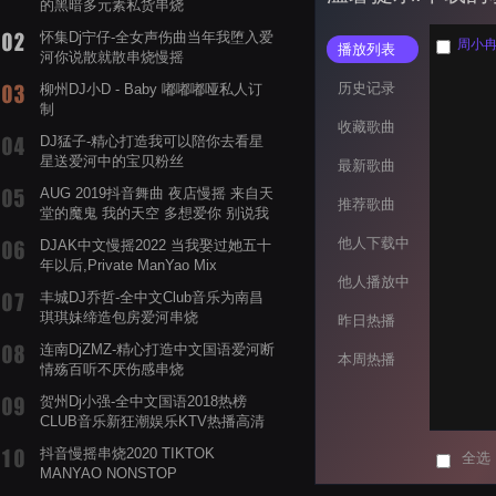
的黑暗多元素私货串烧
怀集Dj宁仔-全女声伤曲当年我堕入爱
周小冉 
播放列表
河你说散就散串烧慢摇
历史记录
柳州DJ小D - Baby 嘟嘟嘟哑私人订
制
收藏歌曲
DJ猛子-精心打造我可以陪你去看星
星送爱河中的宝贝粉丝
最新歌曲
AUG 2019抖音舞曲 夜店慢摇 来自天
推荐歌曲
堂的魔鬼 我的天空 多想爱你 别说我
的眼泪你无所谓 渡我不渡她
他人下载中
DJAK中文慢摇2022 当我娶过她五十
年以后,Private ManYao Mix
他人播放中
丰城DJ乔哲-全中文Club音乐为南昌
琪琪妹缔造包房爱河串烧
昨日热播
连南DjZMZ-精心打造中文国语爱河断
本周热播
情殇百听不厌伤感串烧
贺州Dj小强-全中文国语2018热榜
CLUB音乐新狂潮娱乐KTV热播高清
系列串烧
抖音慢摇串烧2020 TIKTOK
全选
MANYAO NONSTOP
POWERMIXFOR_ADRIANNE飞鸟和