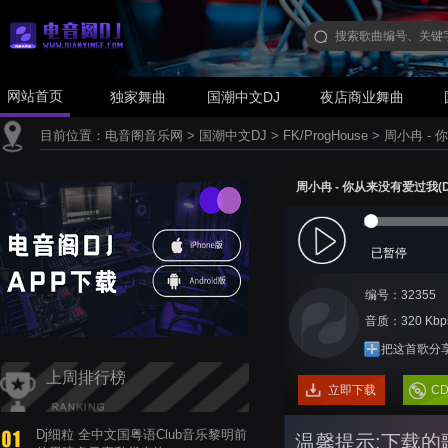
网站首页
独家舞曲
国潮中文DJ
夜店商业舞曲
目前位置：
电音阁音乐网
>
国潮中文DJ
>
FK/ProgHouse
>
周小冉 - 
周小冉 - 你从来没有爱过我(DJ
已暂停
编号：32355
音质：320 Kbp
把这首歌分
上周排行榜
立即下载
C
Dj细粒 全中文国粤语Club音乐黎明前
温馨提示:下载