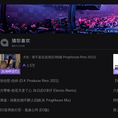
蝉爸爸妈妈爱存在夏天的风是想你的
声音啊
大壮 - 谁不是在流浪(DJ快猫 ProgHouse Rmx 2022)
1.5万
国潮中文DJ
国
张信哲-信仰 (D.K Producer Rmx 2021)
【
Rm
方季惟-怨苍天变了心 2k21(DJ泽仔 Electro Remix)
六
谭成 - 深夜的酒不醉人(Dj欧东 ProgHouse Mix)
阿悠
DJ首席执行官 - 鬼迷心窍 (DJ版)
薛之