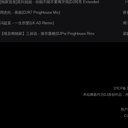
[独家首发]莫叫姐姐 - 你能不能不要离开我(DJ阿亮 Extended
《
Mix)
周杰伦 - 夜曲(DJR7 ProgHouse Mix)
香香
冯提莫 - 一生所爱(LK AD Remix)
周
制
【电音阁独家】三叔说 - 海市蜃楼(DJPw ProgHouse Rmx
梁静
2022)
沪ICP备 
本站舞曲均为DJ原创作品，
用户
Co