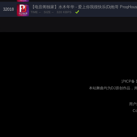
【电音阁独家】水木年华 - 爱上你我很快乐(Dj炮哥 ProgHouse R
32018
TIME --
SIZE --
320 KBPS
沪ICP备 
本站舞曲均为DJ原创作品，
用户
Co