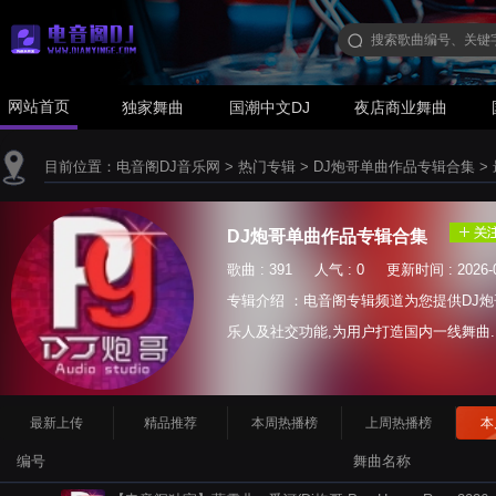
网站首页
独家舞曲
国潮中文DJ
夜店商业舞曲
目前位置：
电音阁DJ音乐网
>
热门专辑
>
DJ炮哥单曲作品专辑合集
>
DJ炮哥单曲作品专辑合集
歌曲 : 391 人气 : 0 更新时间 : 2026-0
专辑介绍 ：电音阁专辑频道为您提供DJ炮
乐人及社交功能,为用户打造国内一线舞曲.
最新上传
精品推荐
本周热播榜
上周热播榜
本
编号
舞曲名称