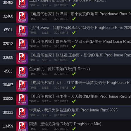
王杰 - 她的背影(Dj炮哥 ProgHouse Rmx)2025
30482
TIME --
SIZE --
320 KBPS
【电音阁独家】张泽熙 - 那个女孩(Dj炮哥 ProgHouse Rmx 202
32468
TIME --
SIZE --
320 KBPS
毛衍七Vava - 我想对你说Baby(DJ炮哥 ProgHouse Rmx 2020
6501
TIME --
SIZE --
320 KBPS
【电音阁独家】白玛多吉 - 梦回云南(Dj炮哥 ProgHouse Rmx 2
32012
TIME --
SIZE --
320 KBPS
【电音阁独家】张靓颖,王赫野 - 是你(Dj炮哥 ProgHouse Rmx 
33608
TIME --
SIZE --
320 KBPS
鱼大仙儿 - 姬和不如(DJ炮哥 Remix)
4563
TIME --
SIZE --
320 KBPS
【电音阁独家】大壮 - 红尘来去一场梦(Dj炮哥 ProgHouse Rmx 
30487
TIME --
SIZE --
320 KBPS
【电音阁独家】张雨生 - 天天想你(Dj炮哥 ProgHouse Rmx 20
33833
TIME --
SIZE --
320 KBPS
李秉成 - 我只为你着迷(Dj炮哥 ProgHouse Rmx)2025
30333
TIME --
SIZE --
320 KBPS
阿清 - 患难见真情(DJ炮哥 ProgHouse Mix)
13459
TIME --
SIZE --
320 KBPS