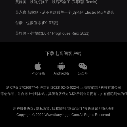
黄静美 - 以前打扰了，以后不会了 (DJ阿福 Remix)
苏永康 彭家丽 - 从不喜欢孤单一个(Dj光仔 Electro Mix粤语合
唱)
付豪 - 也很值得 (DJ R7版)
苏打绿 - 小情歌(DJR7 ProgHouse Rmx 2021)
下载电音阁客户端
iPhone版
Android版
公众号
沪ICP备 17026977号
沪网文 [2022] 0245-022号
上海普寐网络科技有限公司
J原创作品，并自愿上传到本站，其所有版权为DJ及所属公司拥有，如有侵犯到你的
用户服务协议
/
隐私政策
/
版权说明
/
联系我们
/
投诉建议
/
网站地图
Copyright © 2022 Www.dianyingge.Com All Rights Reserved.