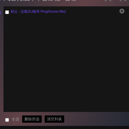
郝云 - 活着(DJ炮哥 ProgHouse Mix)
全选
删除所选
清空列表