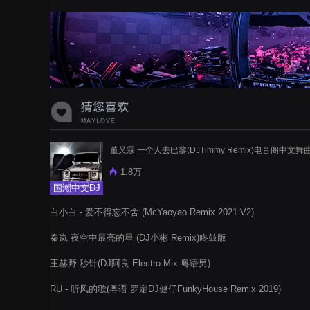
蝉爸爸妈妈爱存在夏天的风是想你的
声音啊
董又霖 一个人去巴黎(DJTimmy Remix)电音阁中文舞
1.8万
国潮中文DJ
白小白 - 爱不得忘不舍 (McYaoyao Remix 2021 V2)
秦岚 夜空中最亮的星 (DJ小彬 Remix)咚鼓版
王赫野 秒针(DJ阿良 Electro Mix 粤语男)
RU - 听风的歌(粤语 罗定DJ健仔FunkyHouse Remix 2019)