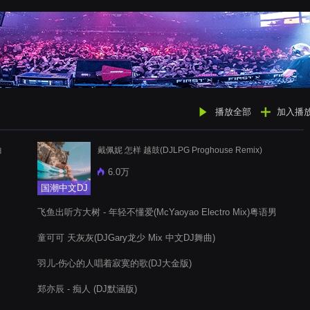
播放全部
加入播
曲
戴佩妮 怎样 越鼓(DJLPG Proghouse Remix)
6.0万
国潮中文DJ
飞鱼出听方大树 - 年轻不懂爱(McYaoyao Electro Mix)粤语男
童可可 天灰灰(DJGary龙少 Mix 中文DJ舞曲)
羽儿-伤心的人唱着寂寞的歌(DJ大金版)
郑亦辰 - 痴人 (DJ默涵版)