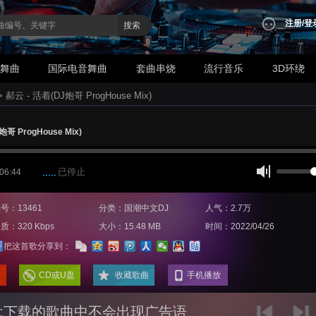
注册
/
登
搜索
业舞曲
国际电音舞曲
套曲串烧
流行音乐
3D环绕
>
郝云 - 活着(DJ炮哥 ProgHouse Mix)
哥 ProgHouse Mix)
已停止
 06:44
号：13461
分类：国潮中文DJ
人气：2.7万
质：320 Kbps
大小：15.48 MB
时间：2022/04/26
把这首歌分享到：
CD或U盘
收藏歌曲
手机播放
:下载的歌曲中不会出现广告语