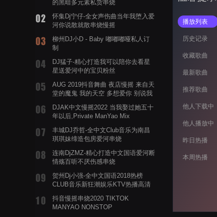
的黑暗多元素私货串烧
怀集Dj宁仔-全女声伤曲当年我堕入爱
播放列表
河你说散就散串烧慢摇
历史记录
柳州DJ小D - Baby 嘟嘟嘟哑私人订
制
收藏歌曲
DJ猛子-精心打造我可以陪你去看星
星送爱河中的宝贝粉丝
最新歌曲
AUG 2019抖音舞曲 夜店慢摇 来自天
推荐歌曲
堂的魔鬼 我的天空 多想爱你 别说我
的眼泪你无所谓 渡我不渡她
他人下载中
DJAK中文慢摇2022 当我娶过她五十
年以后,Private ManYao Mix
他人播放中
丰城DJ乔哲-全中文Club音乐为南昌
琪琪妹缔造包房爱河串烧
昨日热播
连南DjZMZ-精心打造中文国语爱河断
本周热播
情殇百听不厌伤感串烧
贺州Dj小强-全中文国语2018热榜
CLUB音乐新狂潮娱乐KTV热播高清
系列串烧
抖音慢摇串烧2020 TIKTOK
MANYAO NONSTOP
POWERMIXFOR_ADRIANNE飞鸟和