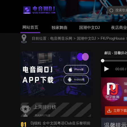
网站首页
独家舞曲
国潮中文DJ
夜店商
目前位置：
电音阁音乐网
>
国潮中文DJ
>
FK/ProgHouse
郝云 - 活着(DJ炮
00:00 /
编
音
上周排行榜
立即下载
Dj细粒 全中文国粤语Club音乐黎明前
温馨提示