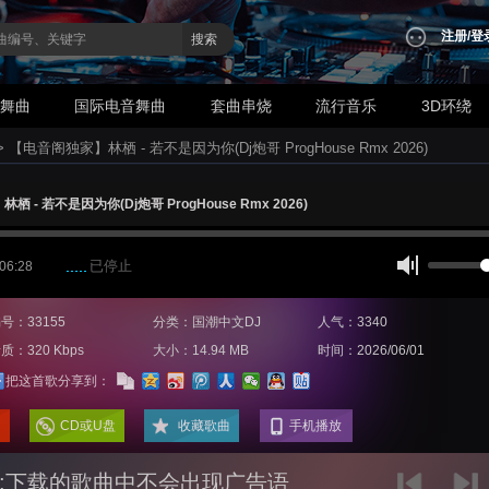
注册
/
登
搜索
业舞曲
国际电音舞曲
套曲串烧
流行音乐
3D环绕
>
【电音阁独家】林栖 - 若不是因为你(Dj炮哥 ProgHouse Rmx 2026)
 - 若不是因为你(Dj炮哥 ProgHouse Rmx 2026)
已停止
 06:28
号：33155
分类：国潮中文DJ
人气：3340
质：320 Kbps
大小：14.94 MB
时间：2026/06/01
把这首歌分享到：
CD或U盘
收藏歌曲
手机播放
:下载的歌曲中不会出现广告语