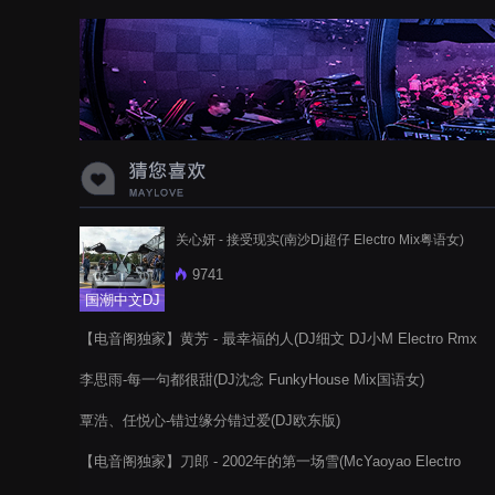
蝉爸爸妈妈爱存在夏天的风是想你的
声音啊
关心妍 - 接受现实(南沙Dj超仔 Electro Mix粤语女)
9741
国潮中文DJ
【电音阁独家】黄芳 - 最幸福的人(DJ细文 DJ小M Electro Rmx
2022)
李思雨-每一句都很甜(DJ沈念 FunkyHouse Mix国语女)
覃浩、任悦心-错过缘分错过爱(DJ欧东版)
【电音阁独家】刀郎 - 2002年的第一场雪(McYaoyao Electro
Rmx 2022)