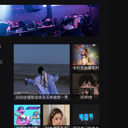
放
出品
全抖音热播系列
串烧舞曲Remix
2020全慢歌连版音乐串烧第一季
3D环绕