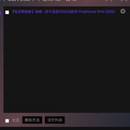
【电音阁独家】林栖 - 若不是因为你(Dj炮哥 ProgHouse Rmx 2026)
全选
删除所选
清空列表