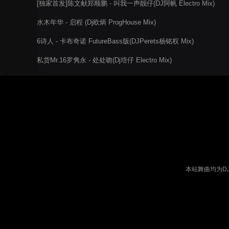
[独家首发]陈文献郑顺鹏 - 叫我一声靓仔(DJ阿帆 Electro Mix)
水木年华 - 启程 (Dj欧炳 ProgHouse Mix)
6诗人 - 卡布奇诺 FutureBass版(DJPerets杨铭权 Mix)
私货Mr.16罗隽永 - 处处吻(Dj培仔 Electro Mix)
本站舞曲均为D