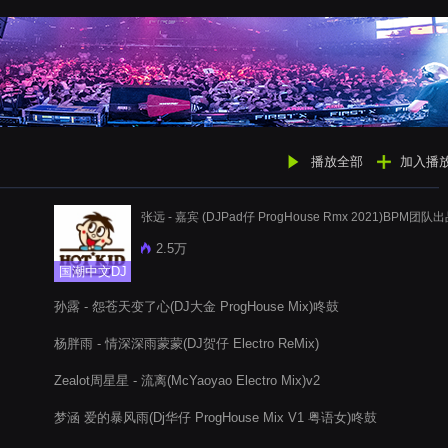
播放全部
加入播
张远 - 嘉宾 (DJPad仔 ProgHouse Rmx 2021)BPM团队
2.5万
国潮中文DJ
孙露 - 怨苍天变了心(DJ大金 ProgHouse Mix)咚鼓
杨胖雨 - 情深深雨蒙蒙(DJ贺仔 Electro ReMix)
Zealot周星星 - 流离(McYaoyao Electro Mix)v2
梦涵 爱的暴风雨(Dj华仔 ProgHouse Mix V1 粤语女)咚鼓