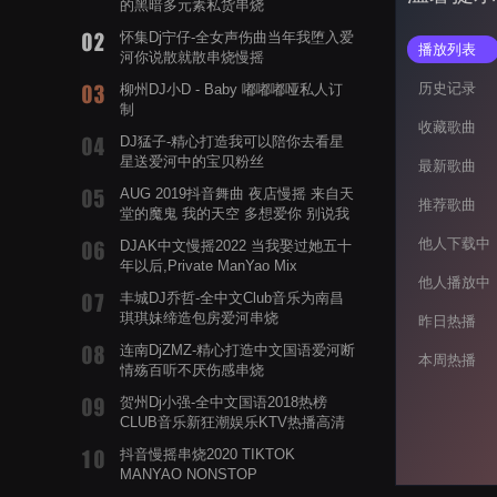
的黑暗多元素私货串烧
怀集Dj宁仔-全女声伤曲当年我堕入爱
播放列表
河你说散就散串烧慢摇
历史记录
柳州DJ小D - Baby 嘟嘟嘟哑私人订
制
收藏歌曲
DJ猛子-精心打造我可以陪你去看星
星送爱河中的宝贝粉丝
最新歌曲
AUG 2019抖音舞曲 夜店慢摇 来自天
推荐歌曲
堂的魔鬼 我的天空 多想爱你 别说我
的眼泪你无所谓 渡我不渡她
他人下载中
DJAK中文慢摇2022 当我娶过她五十
年以后,Private ManYao Mix
他人播放中
丰城DJ乔哲-全中文Club音乐为南昌
琪琪妹缔造包房爱河串烧
昨日热播
连南DjZMZ-精心打造中文国语爱河断
本周热播
情殇百听不厌伤感串烧
贺州Dj小强-全中文国语2018热榜
CLUB音乐新狂潮娱乐KTV热播高清
系列串烧
抖音慢摇串烧2020 TIKTOK
MANYAO NONSTOP
POWERMIXFOR_ADRIANNE飞鸟和