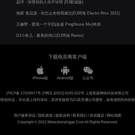
赵洋 - 珍惜你的人你不珍惜 (DJ默涵版)
独家 黄品源 - 你怎么舍得我难过(DJ阿海 Electro Rmx 2021)
王赫野 - 爱就一个字(Dj金诚 ProgHouse Mix)咚鼓
DJ小鱼儿 - 最美的伤口(DJ阿福 Remix)
下载电音阁客户端
iPhone版
Android版
公众号
沪ICP备 17026977号
沪网文 [2022] 0245-022号
上海普寐网络科技有限公司
J原创作品，并自愿上传到本站，其所有版权为DJ及所属公司拥有，如有侵犯到你的
用户服务协议
/
隐私政策
/
版权说明
/
联系我们
/
投诉建议
/
网站地图
Copyright © 2022 Www.dianyingge.Com All Rights Reserved.