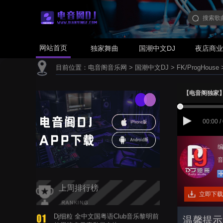
网站首页
独家舞曲
国潮中文DJ
夜店商
目前位置：
电音阁音乐网
>
国潮中文DJ
>
FK/ProgHouse
【电音阁独家】林栖
00:00 /
编
音
上周排行榜
立即下载
Dj细粒 全中文国粤语Club音乐黎明前
温馨提示