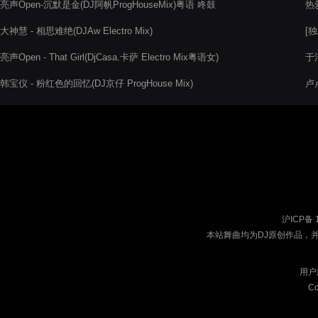
亮声Open-沉默是金(DJ阿帆ProgHouseMix)粤语 咚鼓
热
大神慧 - 相思难绝(DJAw Electro Mix)
[独
亮声Open - That Girl(DjCasa.卡萨 Electro Mix粤语女)
于洋
韩宝仪 - 粉红色的回忆(DJ京仔 ProgHouse Mix)
卢卢
沪ICP备 
本站舞曲均为DJ原创作品，
用户
Co