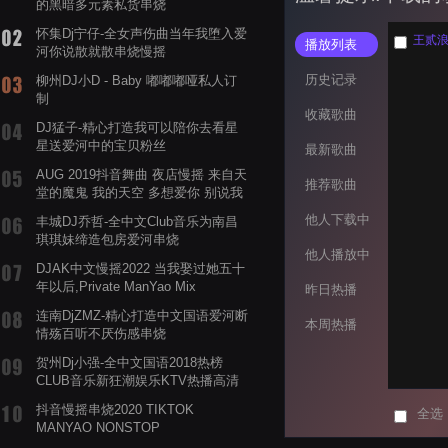
的黑暗多元素私货串烧
怀集Dj宁仔-全女声伤曲当年我堕入爱
王贰浪 
播放列表
河你说散就散串烧慢摇
历史记录
柳州DJ小D - Baby 嘟嘟嘟哑私人订
制
收藏歌曲
DJ猛子-精心打造我可以陪你去看星
星送爱河中的宝贝粉丝
最新歌曲
AUG 2019抖音舞曲 夜店慢摇 来自天
推荐歌曲
堂的魔鬼 我的天空 多想爱你 别说我
的眼泪你无所谓 渡我不渡她
他人下载中
丰城DJ乔哲-全中文Club音乐为南昌
琪琪妹缔造包房爱河串烧
他人播放中
DJAK中文慢摇2022 当我娶过她五十
年以后,Private ManYao Mix
昨日热播
连南DjZMZ-精心打造中文国语爱河断
本周热播
情殇百听不厌伤感串烧
贺州Dj小强-全中文国语2018热榜
CLUB音乐新狂潮娱乐KTV热播高清
系列串烧
抖音慢摇串烧2020 TIKTOK
全选
MANYAO NONSTOP
POWERMIXFOR_ADRIANNE飞鸟和