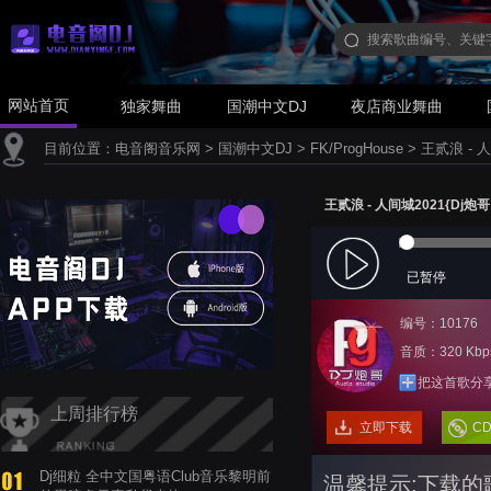
网站首页
独家舞曲
国潮中文DJ
夜店商业舞曲
目前位置：
电音阁音乐网
>
国潮中文DJ
>
FK/ProgHouse
>
王贰浪 - 人
王贰浪 - 人间城2021{Dj炮哥 
已暂停
编号：10176
音质：320 Kbp
把这首歌分
上周排行榜
立即下载
C
Dj细粒 全中文国粤语Club音乐黎明前
温馨提示:下载