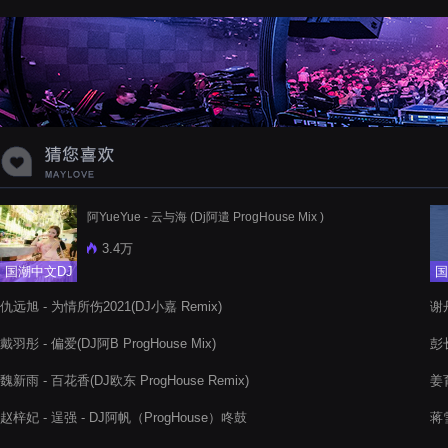
蝉爸爸妈妈爱存在夏天的风是想你的
声音啊
阿YueYue - 云与海 (Dj阿遣 ProgHouse Mix )
3.4万
国潮中文DJ
国
仇远旭 - 为情所伤2021(DJ小嘉 Remix)
谢丹
戴羽彤 - 偏爱(DJ阿B ProgHouse Mix)
彭
魏新雨 - 百花香(DJ欧东 ProgHouse Remix)
姜育
赵梓妃 - 逞强 - DJ阿帆（ProgHouse）咚鼓
蒋雪