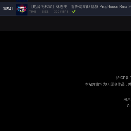
【电音阁独家】林志美 - 雨夜钢琴(Dj赫赫 ProgHouse Rmx 20
30541
TIME --
SIZE --
320 KBPS
沪ICP备 
本站舞曲均为DJ原创作品，
用户
Co