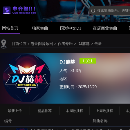
网站首页
独家舞曲
国潮中文DJ
夜店商业舞曲
目前位置：
电音阁音乐网
>
作者专辑
>
DJ赫赫
>
最新
DJ赫赫
人气 : 31.3万
地区 : --
更新时间 :
2025/12/29
最新上传
精品推荐
本周热播榜
上周热播榜
本
编号
舞曲名称