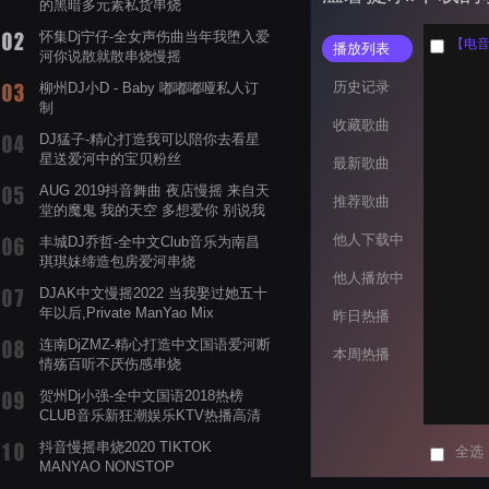
的黑暗多元素私货串烧
怀集Dj宁仔-全女声伤曲当年我堕入爱
【电音阁
播放列表
河你说散就散串烧慢摇
历史记录
柳州DJ小D - Baby 嘟嘟嘟哑私人订
制
收藏歌曲
DJ猛子-精心打造我可以陪你去看星
星送爱河中的宝贝粉丝
最新歌曲
AUG 2019抖音舞曲 夜店慢摇 来自天
推荐歌曲
堂的魔鬼 我的天空 多想爱你 别说我
的眼泪你无所谓 渡我不渡她
他人下载中
丰城DJ乔哲-全中文Club音乐为南昌
琪琪妹缔造包房爱河串烧
他人播放中
DJAK中文慢摇2022 当我娶过她五十
年以后,Private ManYao Mix
昨日热播
连南DjZMZ-精心打造中文国语爱河断
本周热播
情殇百听不厌伤感串烧
贺州Dj小强-全中文国语2018热榜
CLUB音乐新狂潮娱乐KTV热播高清
系列串烧
抖音慢摇串烧2020 TIKTOK
全选
MANYAO NONSTOP
POWERMIXFOR_ADRIANNE飞鸟和