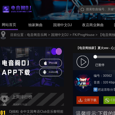
网站首页
独家舞曲
国潮中文DJ
夜店商业舞曲
目前位置：
电音阁音乐网
>
国潮中文DJ
>
FK/ProgHouse
>
【电音阁独家】
【电音阁独家】夏火ww - 心太软(
已暂停
编号：30562
音质：320 Kbp
把这首歌分
上周排行榜
立即下载
C
Dj细粒 全中文国粤语Club音乐黎明前
温馨提示:下载