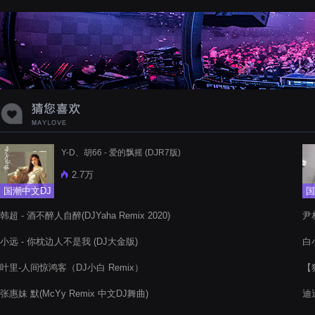
蝉爸爸妈妈爱存在夏天的风是想你的
声音啊
Y-D、胡66 - 爱的飘摇 (DJR7版)
2.7万
国潮中文DJ
国
韩超 - 酒不醉人自醉(DJYaha Remix 2020)
尹
小远 - 你枕边人不是我 (DJ大金版)
白小
叶里-人间惊鸿客（DJ小白 Remix）
【独
张惠妹 默(McYy Remix 中文DJ舞曲)
迪迪