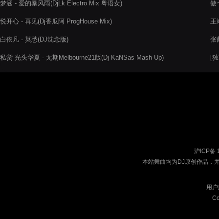
梦涵 - 爱的暴风雨(DjLk Electro Mix 粤语女)
傲
悦开心 - 再见(Dj香瓜阿 ProgHouse Mix)
王靖
白依凡 - 莫愁(DJ沈念版)
张茜
私货 光头华夏 - 无期Melbourne21版(Dj KaNSas Mash Up)
[独
沪ICP备 
本站舞曲均为DJ原创作品，
用户
Co