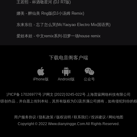
王若熙 - 杯酒敬星河 (DJ R7版)
娜美 - 醉仙美 Rng版(DJ小汤姆 Remix)
东来东往 - 忘了怎么哭(McYaoyao Electro Mix国语男)
爱娃本娃 - 中文remix系列-旧梦一场house remix
下载电音阁客户端
iPhone版
Android版
公众号
沪ICP备 17026977号
沪网文 [2022] 0245-022号
上海普寐网络科技有限公司
J原创作品，并自愿上传到本站，其所有版权为DJ及所属公司拥有，如有侵犯到你的
用户服务协议
/
隐私政策
/
版权说明
/
联系我们
/
投诉建议
/
网站地图
Copyright © 2022 Www.dianyingge.Com All Rights Reserved.