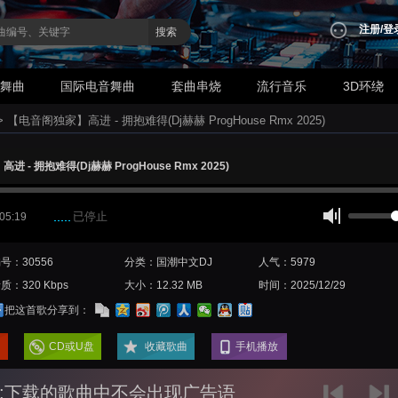
注册
/
登
搜索
业舞曲
国际电音舞曲
套曲串烧
流行音乐
3D环绕
>
【电音阁独家】高进 - 拥抱难得(Dj赫赫 ProgHouse Rmx 2025)
 - 拥抱难得(Dj赫赫 ProgHouse Rmx 2025)
已停止
 05:19
号：30556
分类：国潮中文DJ
人气：5979
质：320 Kbps
大小：12.32 MB
时间：2025/12/29
把这首歌分享到：
CD或U盘
收藏歌曲
手机播放
:下载的歌曲中不会出现广告语