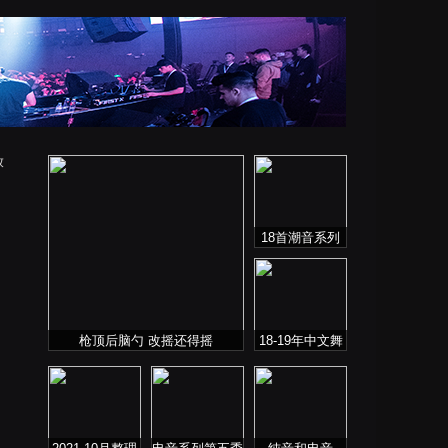
放
18首潮音系列
枪顶后脑勺 改摇还得摇
18-19年中文舞
曲 Remix（暂不
更新）