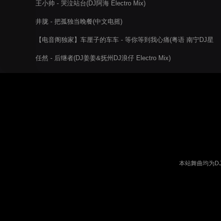
王小帅 - 哭泣站台(DJ阿海 Electro Mix)
井胧 - 把孤独当晚餐(中文电摇)
【电音阁独家】车厘子的车车 - 等你等到我心痛(粤语 南宁DJ星
少 ProgHouse Rmx 2022)
任然 - 后继者(DJ姜姜&抚州DJ浪仔 Electro Mix)
本站舞曲均为D