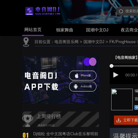
网站首页
独家舞曲
国潮中文DJ
夜店商
目前位置：
电音阁音乐网
>
国潮中文DJ
>
FK/ProgHouse
【电音阁独家】高进
00:00 /
编
音
上周排行榜
立即下载
Dj细粒 全中文国粤语Club音乐黎明前
温馨提示