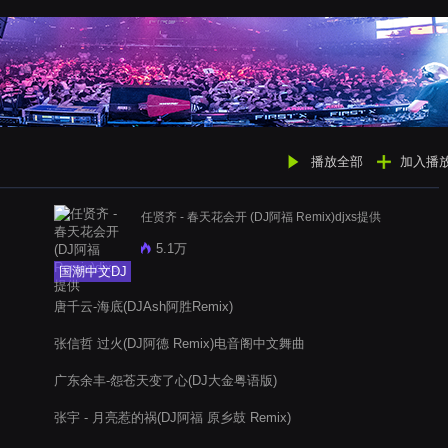
播放全部
加入播
任贤齐 - 春天花会开 (DJ阿福 Remix)djxs提供
5.1万
国潮中文DJ
唐千云-海底(DJAsh阿胜Remix)
张信哲 过火(DJ阿德 Remix)电音阁中文舞曲
广东余丰-怨苍天变了心(DJ大金粤语版)
张宇 - 月亮惹的祸(DJ阿福 原乡鼓 Remix)