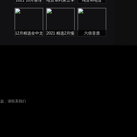
2021 10月整理
电音系列第五季
纯音和电音
热门串烧舞曲
12月精选全中文
2021 精选2月慢
六倍音质
DJ舞曲系列
歌连版音乐串烧
权益，请联系我们