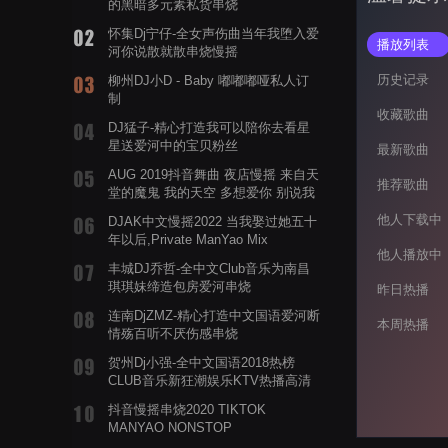
的黑暗多元素私货串烧
怀集Dj宁仔-全女声伤曲当年我堕入爱
播放列表
河你说散就散串烧慢摇
历史记录
柳州DJ小D - Baby 嘟嘟嘟哑私人订
制
收藏歌曲
DJ猛子-精心打造我可以陪你去看星
星送爱河中的宝贝粉丝
最新歌曲
AUG 2019抖音舞曲 夜店慢摇 来自天
推荐歌曲
堂的魔鬼 我的天空 多想爱你 别说我
的眼泪你无所谓 渡我不渡她
他人下载中
DJAK中文慢摇2022 当我娶过她五十
年以后,Private ManYao Mix
他人播放中
丰城DJ乔哲-全中文Club音乐为南昌
琪琪妹缔造包房爱河串烧
昨日热播
连南DjZMZ-精心打造中文国语爱河断
本周热播
情殇百听不厌伤感串烧
贺州Dj小强-全中文国语2018热榜
CLUB音乐新狂潮娱乐KTV热播高清
系列串烧
抖音慢摇串烧2020 TIKTOK
MANYAO NONSTOP
POWERMIXFOR_ADRIANNE飞鸟和