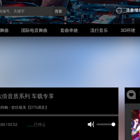
注册
/
登
搜索
业舞曲
国际电音舞曲
套曲串烧
流行音乐
3D环绕
六倍音质系列 车载专享
7 小阿枫 - 曾经最美【DTS调音】
已停止
:00 / 03:52