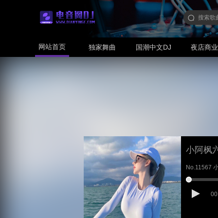
网站首页
独家舞曲
国潮中文DJ
夜店商
小阿枫
No.1156
00