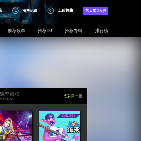
录
上传舞曲
播放记录
艺人/DJ入驻
推荐歌单
推荐DJ
推荐专辑
排行榜
换一批