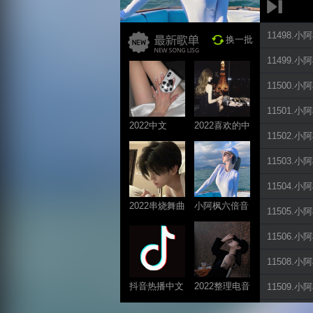
11498.
换一批
11499.
11500.
11501.
2022中文
2022喜欢的中
11502.
ProgHouse歌
文DJ舞曲
曲
11503.
11504.
2022串烧舞曲
小阿枫六倍音
11505.
系列
质系列 车载
11506.
专享
11508.
抖音热播中文
2022整理电音
11509.
系列
系列
11510.