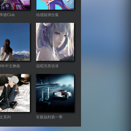
串烧Club
动感旋律合集
-19年中文舞曲
说唱另类语录
mix（暂不更新）
文系列
车载福利第一季
ureBass版