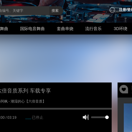
注册
/
登
搜索
业舞曲
国际电音舞曲
套曲串烧
流行音乐
3D环绕
六倍音质系列 车载专享
1 小阿枫 - 潮湿的心【六倍音质】
已停止
:00 / 03:19