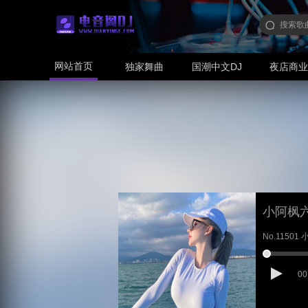
网站首页
独家舞曲
国潮中文DJ
夜店商
小阿枫
No.1150
00