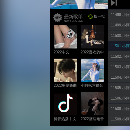
11498.
换一批
11499.
11500.
11501.
2022中文
2022喜欢的中
11502.
ProgHouse歌
文DJ舞曲
曲
11503.
11504.
2022串烧舞曲
小阿枫六倍音
11505.
系列
质系列 车载
11506.
专享
11508.
抖音热播中文
2022整理电音
11509.
系列
系列
11510.