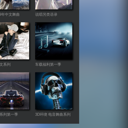
-19年中文舞曲
说唱另类语录
mix（暂不更新）
文系列
车载福利第一季
ureBass版
系列第一季
3D环绕 电音舞曲系列