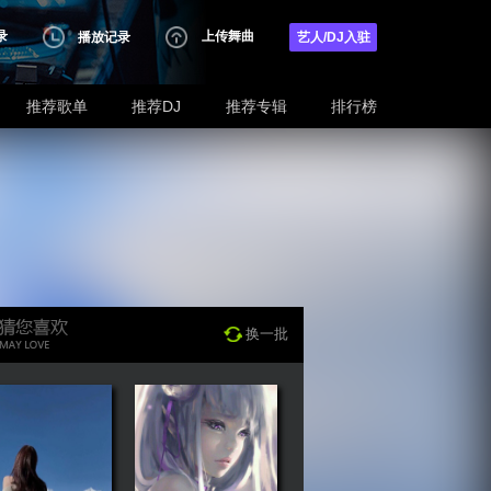
录
上传舞曲
播放记录
艺人/DJ入驻
推荐歌单
推荐DJ
推荐专辑
排行榜
换一批