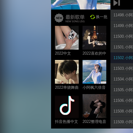
11498.
换一批
11499.
11500.
11501.
2022中文
2022喜欢的中
11502.
ProgHouse歌
文DJ舞曲
曲
11503.
11504.
2022串烧舞曲
小阿枫六倍音
11505.
系列
质系列 车载
11506.
专享
11508.
抖音热播中文
2022整理电音
11509.
系列
系列
11510.