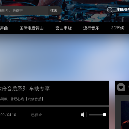
注册
/
登
搜索
业舞曲
国际电音舞曲
套曲串烧
流行音乐
3D环绕
六倍音质系列 车载专享
2 小阿枫 - 曾经心痛【六倍音质】
已停止
:00 / 04:10