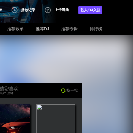
录
上传舞曲
播放记录
艺人/DJ入驻
推荐歌单
推荐DJ
推荐专辑
排行榜
换一批