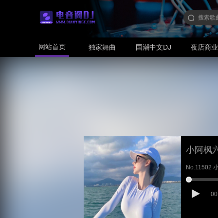
网站首页
独家舞曲
国潮中文DJ
夜店商
小阿枫
No.1150
00