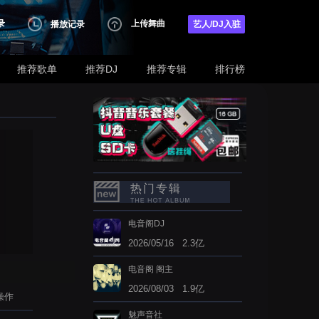
录
上传舞曲
播放记录
艺人/DJ入驻
推荐歌单
推荐DJ
推荐专辑
排行榜
热门专辑
电音阁DJ
2026/05/16 2.3亿
电音阁 阁主
2026/08/03 1.9亿
操作
魅声音社