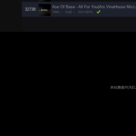
Ase Of Base - All For You(Ars VinaHouse M
32738
TIME --
SIZE --
320 KBPS
本站舞曲均为D