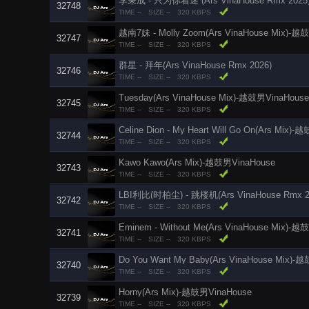
李秉成 - 只为你着迷 (Ars VinaHouse Rmx 2025
32748
TIME --
SIZE --
320 KBPS
越南7妹 - Molly Zoom(Ars VinaHouse Mix)-越
32747
TIME --
SIZE --
320 KBPS
群星 - 拜年(Ars VinaHouse Rmx 2026)
32746
TIME --
SIZE --
320 KBPS
Tuesday(Ars VinaHouse Mix)-越鼓男VinaHouse
32745
TIME --
SIZE --
320 KBPS
Celine Dion - My Heart Will Go On(Ars Mix)
32744
TIME --
SIZE --
320 KBPS
Kawo Kawo(Ars Mix)-越鼓男VinaHouse
32743
TIME --
SIZE --
320 KBPS
LBI利比(时柏尘) - 跳楼机(Ars VinaHouse Rmx 2
32742
TIME --
SIZE --
320 KBPS
Eminem - Without Me(Ars VinaHouse Mix)-
32741
TIME --
SIZE --
320 KBPS
Do You Want My Baby(Ars VinaHouse Mix)-
32740
TIME --
SIZE --
320 KBPS
Horny(Ars Mix)-越鼓男VinaHouse
32739
TIME --
SIZE --
320 KBPS