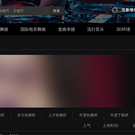
注册
/
登
搜索
业舞曲
国际电音舞曲
套曲串烧
流行音乐
3D环绕
播榜
本月热播榜
上月热播榜
年度热播榜
年度下载榜
人气
上传时间