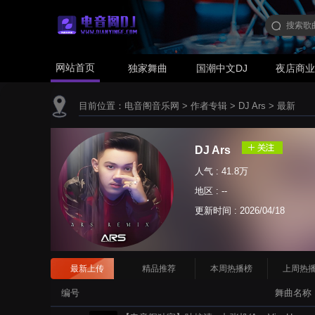
网站首页
独家舞曲
国潮中文DJ
夜店商
目前位置：
电音阁音乐网
>
作者专辑
>
DJ Ars
>
最新
DJ Ars
人气 : 41.8万
地区 : --
更新时间 :
2026/04/18
最新上传
精品推荐
本周热播榜
上周热
编号
舞曲名称