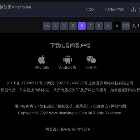
ix)-越鼓男VinaHouse
1722
2026/04/29
<<
<
1
2
3
4
5
>
GO
共
1
下载电音阁客户端
iPhone版
Android版
公众号
沪ICP备 17026977号
沪网文 [2022] 0245-022号
上海普寐网络科技有限公司
J原创作品，并自愿上传到本站，其所有版权为DJ及所属公司拥有，如有侵犯到你的
用户服务协议
/
隐私政策
/
版权说明
/
联系我们
/
投诉建议
/
网站地图
Copyright © 2022 Www.dianyingge.Com All Rights Reserved.
网页设计版权所有,仿冒必究！