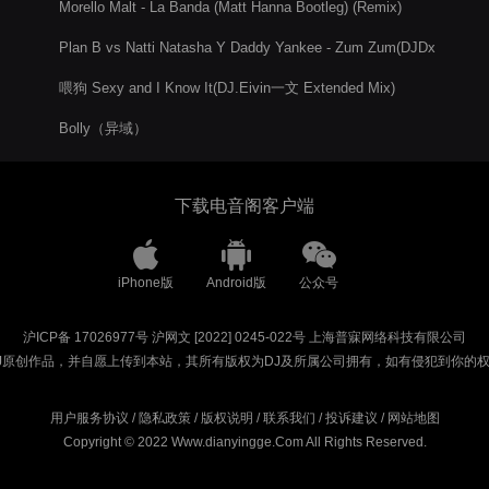
Morello Malt - La Banda (Matt Hanna Bootleg) (Remix)
Plan B vs Natti Natasha Y Daddy Yankee - Zum Zum(DJDx
Remix)
喂狗 Sexy and I Know It(DJ.Eivin一文 Extended Mix)
Bolly（异域）
下载电音阁客户端
iPhone版
Android版
公众号
沪ICP备 17026977号
沪网文 [2022] 0245-022号
上海普寐网络科技有限公司
J原创作品，并自愿上传到本站，其所有版权为DJ及所属公司拥有，如有侵犯到你的
用户服务协议
/
隐私政策
/
版权说明
/
联系我们
/
投诉建议
/
网站地图
Copyright © 2022 Www.dianyingge.Com All Rights Reserved.