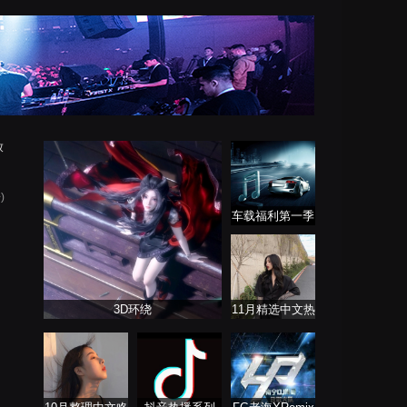
放
)
车载福利第一季
3D环绕
11月精选中文热
播歌曲合集