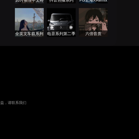
10月整理中文咚
抖音热播系列
FG老海XRemix
鼓 ProgHouse
经典语录开场
全英文车载系列
电音系列第二季
六倍音质
权益，请联系我们