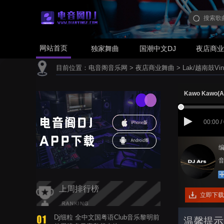
网站首页
独家舞曲
国潮中文DJ
夜店商
目前位置：
电音阁音乐网
>
夜店商业舞曲
>
Lak/越南鼓Vin
Kawo Kawo(A
00:00 /
编
音
上周排行榜
立即下载
Dj细粒 全中文国粤语Club音乐黎明前
温馨提示