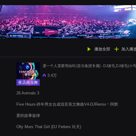
播放全部
加入播
爱一个人需要理由吗 [音乐集团专属] - DJ谢毛,DJ谢毛(小号
3.4万
夜店商业舞
曲
26 Animals 3
Five Hours-跨年男女合成混音英文舞曲V4-DJRemix丶阿辉
爱的故事旋律
Olly Murs That Girl (DJ Fetters 玖天)