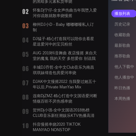
的黑暗多元素私货串烧
怀集Dj宁仔-全女声伤曲当年我堕入爱
播放列表
河你说散就散串烧慢摇
历史记录
柳州DJ小D - Baby 嘟嘟嘟哑私人订
制
收藏歌曲
DJ猛子-精心打造我可以陪你去看星
星送爱河中的宝贝粉丝
最新歌曲
AUG 2019抖音舞曲 夜店慢摇 来自天
推荐歌曲
堂的魔鬼 我的天空 多想爱你 别说我
的眼泪你无所谓 渡我不渡她
他人下载中
丰城DJ乔哲-全中文Club音乐为南昌
琪琪妹缔造包房爱河串烧
他人播放中
DJAK中文慢摇2022 当我娶过她五十
年以后,Private ManYao Mix
昨日热播
连南DjZMZ-精心打造中文国语爱河断
本周热播
情殇百听不厌伤感串烧
贺州Dj小强-全中文国语2018热榜
CLUB音乐新狂潮娱乐KTV热播高清
系列串烧
抖音慢摇串烧2020 TIKTOK
MANYAO NONSTOP
POWERMIXFOR_ADRIANNE飞鸟和