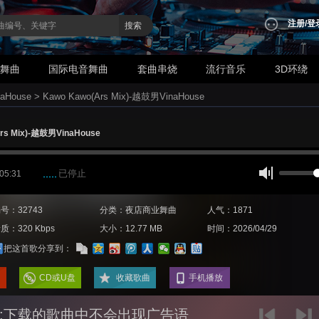
注册
/
登
搜索
业舞曲
国际电音舞曲
套曲串烧
流行音乐
3D环绕
aHouse
>
Kawo Kawo(Ars Mix)-越鼓男VinaHouse
rs Mix)-越鼓男VinaHouse
已停止
 05:31
号：32743
分类：夜店商业舞曲
人气：1871
质：320 Kbps
大小：12.77 MB
时间：2026/04/29
把这首歌分享到：
CD或U盘
收藏歌曲
手机播放
:下载的歌曲中不会出现广告语