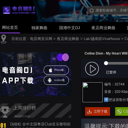
网站首页
独家舞曲
国潮中文DJ
夜店商业舞曲
目前位置：
电音阁音乐网
>
夜店商业舞曲
>
Lak/越南鼓VinaHouse
>
C
Celine Dion - My Heart W
已暂停
编号：32744
音质：320 Kbp
把这首歌分
上周排行榜
立即下载
C
Dj细粒 全中文国粤语Club音乐黎明前
温馨提示:下载