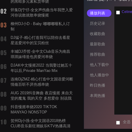
的黑暗多元素私货串烧
怀集Dj宁仔-全女声伤曲当年我堕入爱
Celin
播放列表
河你说散就散串烧慢摇
历史记录
柳州DJ小D - Baby 嘟嘟嘟哑私人订
制
收藏歌曲
DJ猛子-精心打造我可以陪你去看星
星送爱河中的宝贝粉丝
最新歌曲
丰城DJ乔哲-全中文Club音乐为南昌
推荐歌曲
琪琪妹缔造包房爱河串烧
他人下载中
DJAK中文慢摇2022 当我娶过她五十
年以后,Private ManYao Mix
他人播放中
连南DjZMZ-精心打造中文国语爱河断
情殇百听不厌伤感串烧
昨日热播
AUG 2019抖音舞曲 夜店慢摇 来自天
本周热播
堂的魔鬼 我的天空 多想爱你 别说我
的眼泪你无所谓 渡我不渡她
抖音慢摇串烧2020 TIKTOK
MANYAO NONSTOP
POWERMIXFOR_ADRIANNE飞鸟和
贺州Dj小强-全中文国语2018热榜
全选
蝉爸爸妈妈爱存在夏天的风是想你的
CLUB音乐新狂潮娱乐KTV热播高清
声音啊
系列串烧