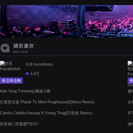
抖音 Kazakhstan
3.4万
夜店商业舞
曲
Ada Yang Tumbang 蹦迪小曲
越南
行星英文版 Planet To Mimi ProgHouse(DjWave Remix)
女声
Camila Cabello-Havana ft Young Thug(DJ安然 Remix)
罗马
抖音热门车载霸气EA7
缅