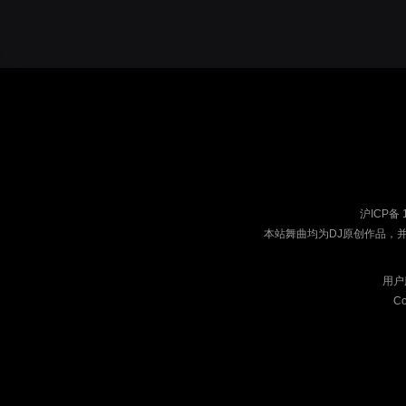
沪ICP备 
本站舞曲均为DJ原创作品，
用户
Co