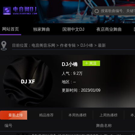
网站首页
独家舞曲
国潮中文DJ
夜店商业舞曲
目前位置：
电音阁音乐网
>
作者专辑
>
DJ小锋
>
最新
DJ小锋
人气 : 9.2万
地区 : --
更新时间 :
2023/01/09
最新上传
精品推荐
本周热播榜
上周热播榜
本
编号
舞曲名称