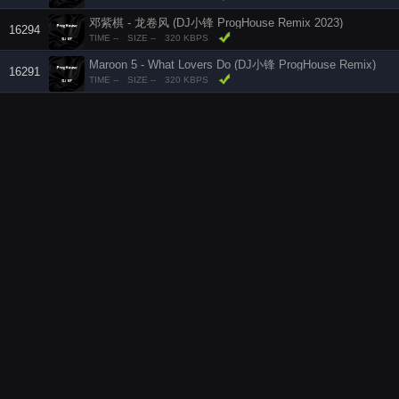
邓紫棋 - 龙卷风 (DJ小锋 ProgHouse Remix 2023)
16294
TIME --
SIZE --
320 KBPS
Maroon 5 - What Lovers Do (DJ小锋 ProgHouse Remix)
16291
TIME --
SIZE --
320 KBPS