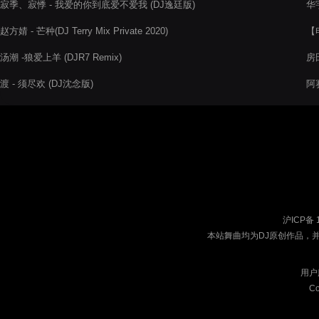
寂季、寂悸 - 我爱的你到底爱不爱我 (DJ逸廷版)
华宇
赵方婧 - 芒种(DJ Terry Mix Private 2020)
【
20
汤潮 -狼爱上羊 (DJR7 Remix)
房田
渡 - 须尽欢 (DJ沈念版)
阿
沪ICP备 
本站舞曲均为DJ原创作品，
用户
Co