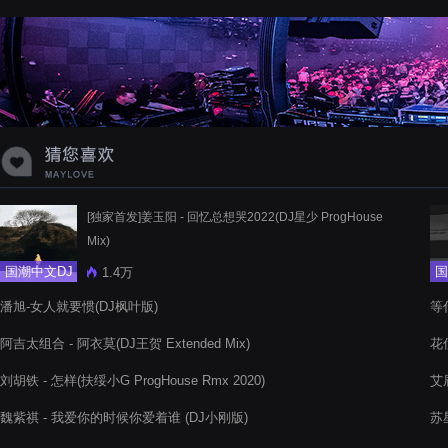
蝉爸爸妈妈爱存在夏天的风是想你的
声音啊
[独家首发]姜玉阳 - 回忆总想哭2022(DJ星少 ProgHouse
Mix)
国潮中文DJ
国
1.4万
潘旭-女人就要惯(DJ枫叶版)
等什
阿吉太组合 - 阿衣莫(DJ王贺 Extended Mix)
花
刘胡铁 - 怎样(扶绥小G ProgHouse Rmx 2020)
艾辰
魏紫祺 - 我爱你的时候你爱着谁 (DJ小刚版)
苏星