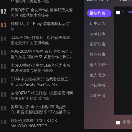
的黑暗多元素私货串烧
怀集Dj宁仔-全女声伤曲当年我堕入爱
Maroo
播放列表
河你说散就散串烧慢摇
历史记录
柳州DJ小D - Baby 嘟嘟嘟哑私人订
制
收藏歌曲
DJ猛子-精心打造我可以陪你去看星
星送爱河中的宝贝粉丝
最新歌曲
AUG 2019抖音舞曲 夜店慢摇 来自天
推荐歌曲
堂的魔鬼 我的天空 多想爱你 别说我
的眼泪你无所谓 渡我不渡她
他人下载中
丰城DJ乔哲-全中文Club音乐为南昌
琪琪妹缔造包房爱河串烧
他人播放中
DJAK中文慢摇2022 当我娶过她五十
年以后,Private ManYao Mix
昨日热播
连南DjZMZ-精心打造中文国语爱河断
本周热播
情殇百听不厌伤感串烧
贺州Dj小强-全中文国语2018热榜
CLUB音乐新狂潮娱乐KTV热播高清
系列串烧
抖音慢摇串烧2020 TIKTOK
全选
MANYAO NONSTOP
POWERMIXFOR_ADRIANNE飞鸟和