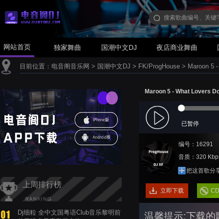
网站首页
独家舞曲
国潮中文DJ
夜店商业舞曲
目前位置：
电音阁音乐网
>
国潮中文DJ
>
FK/ProgHouse
>
Maroon 5 
Maroon 5 - What Lovers 
已暂停
编号：16291
音质：320 Kbp
把这首歌分
上周排行榜
立即下载
C
Dj细粒 全中文国粤语Club音乐黎明前
温馨提示:下载