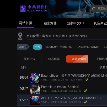
网站首页
独家舞曲
国潮中文DJ
夜店商
目前位置：
电音阁DJ音乐网
>
夜店商业舞曲
全部
Bounce/宇宙Bounce
Disco/HardStyle
L
分类
最新上传
精品推荐
本周热播榜
上周热
编号
歌曲
Bater official - 黎明前的黑暗(Dj小罗 越南鼓 M
18834
TIME --
SIZE 13.28 MB
320 KBPS
Pump it up (Vanax Bootleg)
20547
TIME --
SIZE 8.85 MB
320 KBPS
ALL THE MAGENTA (SATOSHI MASHUP)
17237
TIME --
SIZE 6.16 MB
320 KBPS