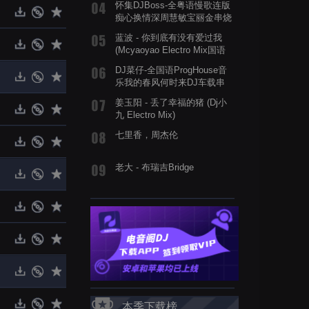
怀集DJBoss-全粤语慢歌连版
痴心换情深周慧敏宝丽金串烧
蓝波 - 你到底有没有爱过我
(Mcyaoyao Electro Mix国语
男)
DJ菜仔-全国语ProgHouse音
乐我的春风何时来DJ车载串
烧舞曲
姜玉阳 - 丢了幸福的猪 (Dj小
九 Electro Mix)
七里香，周杰伦
老大 - 布瑞吉Bridge
本季下载榜