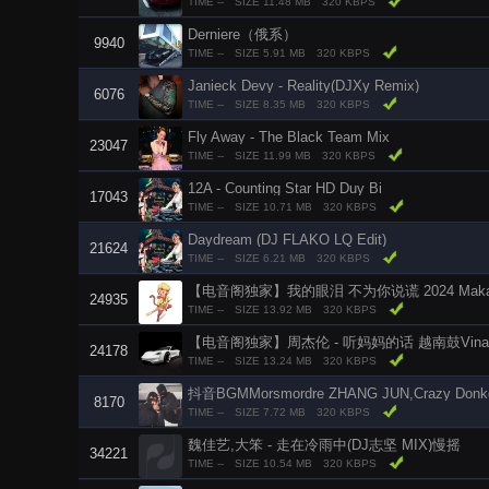
TIME --
SIZE 11.48 MB
320 KBPS
Derniere（俄系）
9940
TIME --
SIZE 5.91 MB
320 KBPS
Janieck Devy - Reality(DJXy Remix)
6076
TIME --
SIZE 8.35 MB
320 KBPS
Fly Away - The Black Team Mix
23047
TIME --
SIZE 11.99 MB
320 KBPS
12A - Counting Star HD Duy Bi
17043
TIME --
SIZE 10.71 MB
320 KBPS
Daydream (DJ FLAKO LQ Edit)
21624
TIME --
SIZE 6.21 MB
320 KBPS
【电音阁独家】我的眼泪 不为你说谎 2024 Makara 
24935
TIME --
SIZE 13.92 MB
320 KBPS
【电音阁独家】周杰伦 - 听妈妈的话 越南鼓Vinah
24178
TIME --
SIZE 13.24 MB
320 KBPS
抖音BGMMorsmordre ZHANG JUN,Crazy Donk
8170
TIME --
SIZE 7.72 MB
320 KBPS
魏佳艺,大笨 - 走在冷雨中(DJ志坚 MIX)慢摇
34221
TIME --
SIZE 10.54 MB
320 KBPS