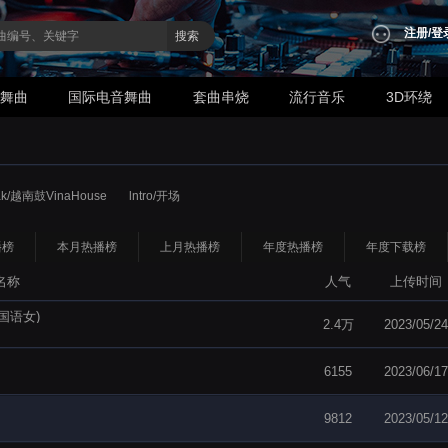
注册
/
登
搜索
业舞曲
国际电音舞曲
套曲串烧
流行音乐
3D环绕
ak/越南鼓VinaHouse
lntro/开场
播榜
本月热播榜
上月热播榜
年度热播榜
年度下载榜
名称
人气
上传时间
ix国语女)
2.4万
2023/05/24
6155
2023/06/17
9812
2023/05/12