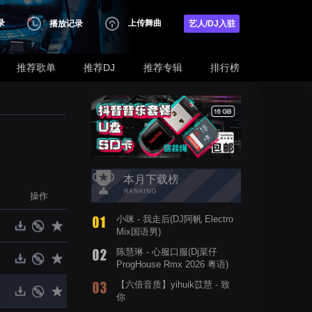
录
上传舞曲
播放记录
艺人/DJ入驻
推荐歌单
推荐DJ
推荐专辑
排行榜
本月下载榜
操作
小咪 - 我走后(DJ阿帆 Electro
Mix国语男)
陈慧琳 - 心服口服(Dj菜仔
ProgHouse Rmx 2026 粤语)
【六倍音质】yihuik苡慧 - 致
你