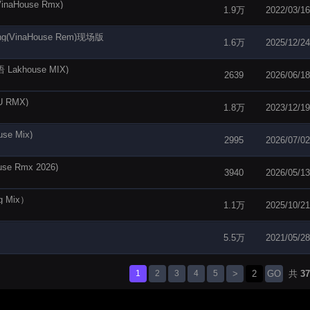
aHouse Rmx)
1.9万
2022/03/16
g(VinaHouse Rem)现场版
1.6万
2025/12/24
khouse MIX)
2639
2026/06/18
 RMX)
1.8万
2023/12/19
e Mix)
2995
2026/07/02
 Rmx 2026)
3940
2026/05/13
 Mix）
1.1万
2025/10/21
5.5万
2021/05/28
1
2
3
4
5
>
GO
共
37