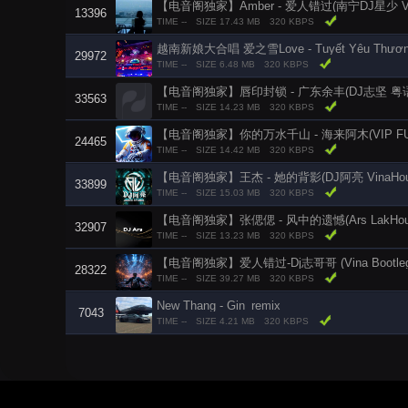
【电音阁独家】Amber - 爱人错过(南宁DJ星少 Vin
13396
TIME --
SIZE 17.43 MB
320 KBPS
越南新娘大合唱 爱之雪Love - Tuyết Yêu Thươn
29972
TIME --
SIZE 6.48 MB
320 KBPS
【电音阁独家】唇印封锁 - 广东余丰(DJ志坚 粤语 La
33563
TIME --
SIZE 14.23 MB
320 KBPS
【电音阁独家】你的万水千山 - 海来阿木(VIP FU
24465
TIME --
SIZE 14.42 MB
320 KBPS
【电音阁独家】王杰 - 她的背影(DJ阿亮 VinaHous
33899
TIME --
SIZE 15.03 MB
320 KBPS
【电音阁独家】张偲偲 - 风中的遗憾(Ars LakHouse
32907
TIME --
SIZE 13.23 MB
320 KBPS
【电音阁独家】爱人错过-Dj志哥哥 (Vina Bootleg
28322
TIME --
SIZE 39.27 MB
320 KBPS
New Thang - Gin_remix
7043
TIME --
SIZE 4.21 MB
320 KBPS