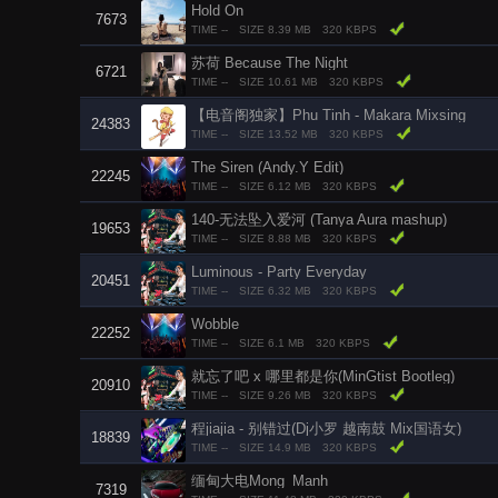
Hold On
7673
TIME --
SIZE 8.39 MB
320 KBPS
苏荷 Because The Night
6721
TIME --
SIZE 10.61 MB
320 KBPS
【电音阁独家】Phu Tinh - Makara Mixsing
24383
TIME --
SIZE 13.52 MB
320 KBPS
The Siren (Andy.Y Edit)
22245
TIME --
SIZE 6.12 MB
320 KBPS
140-无法坠入爱河 (Tanya Aura mashup)
19653
TIME --
SIZE 8.88 MB
320 KBPS
Luminous - Party Everyday
20451
TIME --
SIZE 6.32 MB
320 KBPS
Wobble
22252
TIME --
SIZE 6.1 MB
320 KBPS
就忘了吧 x 哪里都是你(MinGtist Bootleg)
20910
TIME --
SIZE 9.26 MB
320 KBPS
程jiajia - 别错过(Dj小罗 越南鼓 Mix国语女)
18839
TIME --
SIZE 14.9 MB
320 KBPS
缅甸大电Mong_Manh
7319