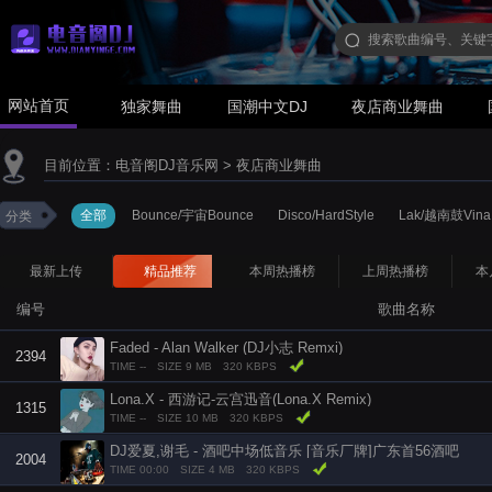
网站首页
独家舞曲
国潮中文DJ
夜店商业舞曲
目前位置：
电音阁DJ音乐网
>
夜店商业舞曲
全部
Bounce/宇宙Bounce
Disco/HardStyle
Lak/越南鼓Vina
分类
最新上传
精品推荐
本周热播榜
上周热播榜
本
编号
歌曲名称
Faded - Alan Walker (DJ小志 Remxi)
2394
TIME --
SIZE 9 MB
320 KBPS
Lona.X - 西游记-云宫迅音(Lona.X Remix)
1315
TIME --
SIZE 10 MB
320 KBPS
DJ爱夏,谢毛 - 酒吧中场低音乐 [音乐厂牌]广东首56酒吧
2004
TIME 00:00
SIZE 4 MB
320 KBPS