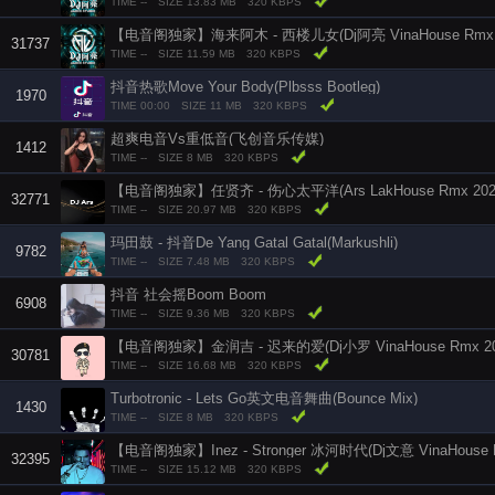
TIME --
SIZE 13.83 MB
320 KBPS
【电音阁独家】海来阿木 - 西楼儿女(Dj阿亮 VinaHouse Rmx 2
31737
TIME --
SIZE 11.59 MB
320 KBPS
抖音热歌Move Your Body(Plbsss Bootleg)
1970
TIME 00:00
SIZE 11 MB
320 KBPS
超爽电音Vs重低音(飞创音乐传媒)
1412
TIME --
SIZE 8 MB
320 KBPS
【电音阁独家】任贤齐 - 伤心太平洋(Ars LakHouse Rmx 202
32771
TIME --
SIZE 20.97 MB
320 KBPS
玛田鼓 - 抖音De Yang Gatal Gatal(Markushli)
9782
TIME --
SIZE 7.48 MB
320 KBPS
抖音 社会摇Boom Boom
6908
TIME --
SIZE 9.36 MB
320 KBPS
【电音阁独家】金润吉 - 迟来的爱(Dj小罗 VinaHouse Rmx 2
30781
TIME --
SIZE 16.68 MB
320 KBPS
Turbotronic - Lets Go英文电音舞曲(Bounce Mix)
1430
TIME --
SIZE 8 MB
320 KBPS
【电音阁独家】Inez - Stronger 冰河时代(Dj文意 VinaHouse 
32395
TIME --
SIZE 15.12 MB
320 KBPS