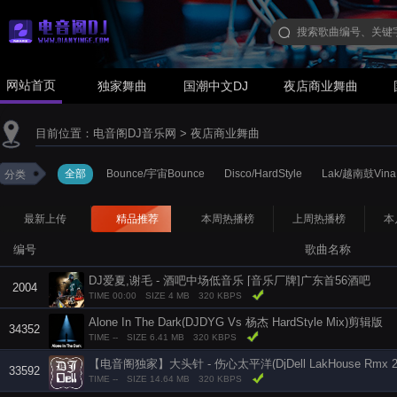
网站首页
独家舞曲
国潮中文DJ
夜店商业舞曲
目前位置：
电音阁DJ音乐网
>
夜店商业舞曲
全部
Bounce/宇宙Bounce
Disco/HardStyle
Lak/越南鼓Vina
分类
最新上传
精品推荐
本周热播榜
上周热播榜
本
编号
歌曲名称
DJ爱夏,谢毛 - 酒吧中场低音乐 [音乐厂牌]广东首56酒吧
2004
TIME 00:00
SIZE 4 MB
320 KBPS
Alone In The Dark(DJDYG Vs 杨杰 HardStyle Mix)剪辑版
34352
TIME --
SIZE 6.41 MB
320 KBPS
【电音阁独家】大头针 - 伤心太平洋(DjDell LakHouse Rmx 2
33592
TIME --
SIZE 14.64 MB
320 KBPS