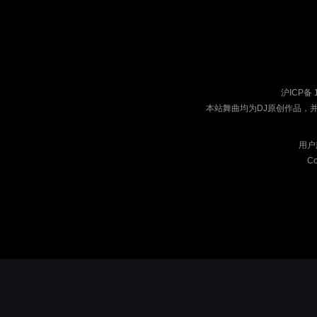
沪ICP备 
本站舞曲均为DJ原创作品，
用户
Co