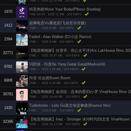
TIME --
SIZE 11.59 MB
320 KBPS
抖音热歌Move Your Body(Plbsss Bootleg)
1970
TIME 00:00
SIZE 11 MB
320 KBPS
超爽电音Vs重低音(飞创音乐传媒)
1412
TIME --
SIZE 8 MB
320 KBPS
Faded - Alan Walker (DJ小志 Remxi)
2394
TIME --
SIZE 9 MB
320 KBPS
【电音阁独家】任贤齐 - 伤心太平洋(Ars LakHouse Rmx 202
32771
TIME --
SIZE 20.97 MB
320 KBPS
玛田鼓 - 抖音De Yang Gatal Gatal(Markushli)
9782
TIME --
SIZE 7.48 MB
320 KBPS
抖音 社会摇Boom Boom
6908
TIME --
SIZE 9.36 MB
320 KBPS
【电音阁独家】金润吉 - 迟来的爱(Dj小罗 VinaHouse Rmx 2
30781
TIME --
SIZE 16.68 MB
320 KBPS
Turbotronic - Lets Go英文电音舞曲(Bounce Mix)
1430
TIME --
SIZE 8 MB
320 KBPS
【电音阁独家】Inez - Stronger 冰河时代(Dj文意 VinaHouse 
32395
TIME --
SIZE 15.12 MB
320 KBPS