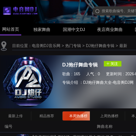
网站首页
独家舞曲
国潮中文DJ
夜店商业舞曲
目前位置：
电音阁DJ音乐网
>
热门专辑
>
DJ炮仔舞曲专辑
>
最新
DJ炮仔舞曲专辑
歌曲 : 165 人气 : 0 更新时间 : 2026-0
专辑介绍 ：DJ炮仔舞曲大全-电音阁DJ网
最新上传
精品推荐
本周热播榜
上周热播榜
本
编号
舞曲名称