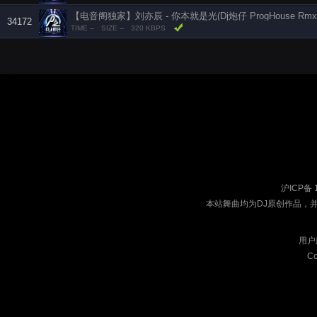
【电音阁独家】刘亦辰 - 你本就是光(Dj炮仔 ProgHouse Rmx 
34172
TIME --
SIZE --
320 KBPS
沪ICP备 
本站舞曲均为DJ原创作品，
用户
Co