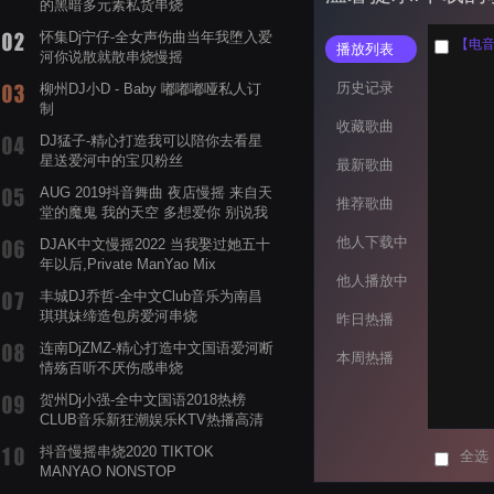
的黑暗多元素私货串烧
怀集Dj宁仔-全女声伤曲当年我堕入爱
【电音阁
播放列表
河你说散就散串烧慢摇
历史记录
柳州DJ小D - Baby 嘟嘟嘟哑私人订
制
收藏歌曲
DJ猛子-精心打造我可以陪你去看星
星送爱河中的宝贝粉丝
最新歌曲
AUG 2019抖音舞曲 夜店慢摇 来自天
推荐歌曲
堂的魔鬼 我的天空 多想爱你 别说我
的眼泪你无所谓 渡我不渡她
他人下载中
DJAK中文慢摇2022 当我娶过她五十
年以后,Private ManYao Mix
他人播放中
丰城DJ乔哲-全中文Club音乐为南昌
琪琪妹缔造包房爱河串烧
昨日热播
连南DjZMZ-精心打造中文国语爱河断
本周热播
情殇百听不厌伤感串烧
贺州Dj小强-全中文国语2018热榜
CLUB音乐新狂潮娱乐KTV热播高清
系列串烧
抖音慢摇串烧2020 TIKTOK
全选
MANYAO NONSTOP
POWERMIXFOR_ADRIANNE飞鸟和