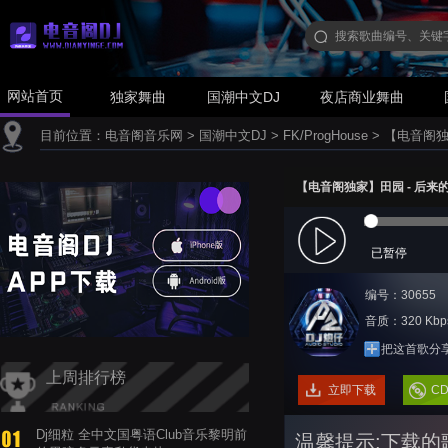
网站首页
独家舞曲
国潮中文DJ
夜店商业舞曲
目前位置：
电音阁音乐网
>
国潮中文DJ
>
FK/ProgHouse
>
【电音阁独家】
【电音阁独家】田园 - 后来的后来(
已暂停
编号：30655
音质：320 Kbp
把这首歌分
上周排行榜
立即下载
C
Dj细粒 全中文国粤语Club音乐黎明前
温馨提示:下载