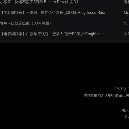
小乐哥 - 执迷不悟(DJ阿华 Electro Rmx)中文DJ
漩梓
【电音阁独家】王贰浪 - 愿你余生漫长(DJ阿帆 ProgHouse Rmx
Mr
2022)
郭玲 - 姐就这么拽（DJ何鹏版）
陈
【电音阁独家】白嘉峻王优秀 - 想某人(南宁DJ星少 ProgHouse
大风
Rmx 2022)
沪ICP备 
本站舞曲均为DJ原创作品，
用户
Co