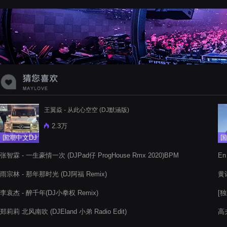
蝉爸爸妈妈爱存在夏天的风是想你的
声音啊
王翼焱 - 从此心空空 (DJ默涵版)
2.3万
国潮中文DJ
国
张智霖 - 一生豪情一次 (DJPad仔 ProgHouse Rmx 2020)BPM
En
团队出品
雨宗林 - 那年那时光 (DJ阿福 Remix)
黄诗
李袁杰 - 醉千年(DJ小拳权 Remix)
[独
郑莉莉 北风南吹 (DJEland 小弟 Radio Edit)
高夫