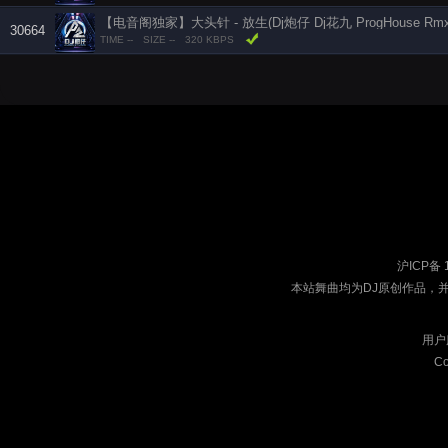
【电音阁独家】大头针 - 放生(Dj炮仔 Dj花九 ProgHouse Rmx 
30664
TIME --
SIZE --
320 KBPS
沪ICP备 
本站舞曲均为DJ原创作品，
用户
Co