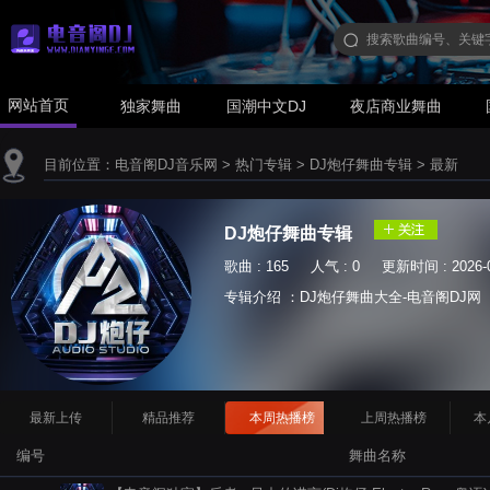
网站首页
独家舞曲
国潮中文DJ
夜店商业舞曲
目前位置：
电音阁DJ音乐网
>
热门专辑
>
DJ炮仔舞曲专辑
>
最新
DJ炮仔舞曲专辑
歌曲 : 165 人气 : 0 更新时间 : 2026-0
专辑介绍 ：DJ炮仔舞曲大全-电音阁DJ网
最新上传
精品推荐
本周热播榜
上周热播榜
本
编号
舞曲名称