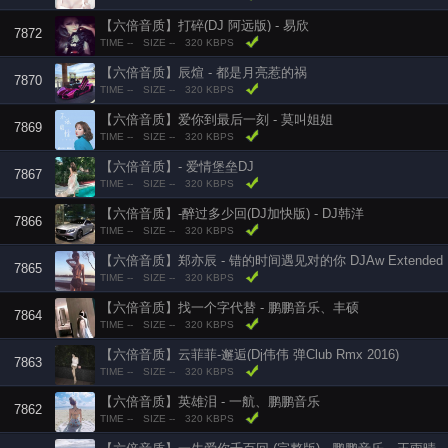
【六倍音质】打碎(DJ 阿远版) - 易欣
7872
TIME --
SIZE --
320 KBPS
【六倍音质】辰煊 - 都是月亮惹的祸
7870
TIME --
SIZE --
320 KBPS
【六倍音质】爱你到最后一刻 - 莫叫姐姐
7869
TIME --
SIZE --
320 KBPS
【六倍音质】- 爱情堡垒DJ
7867
TIME --
SIZE --
320 KBPS
【六倍音质】-醉过多少回(DJ加快版) - DJ韩洋
7866
TIME --
SIZE --
320 KBPS
【六倍音质】郑亦辰 - 错的时间遇见对的你 DJAw Extended Mi
7865
TIME --
SIZE --
320 KBPS
【六倍音质】找一个字代替 - 鹏鹏音乐、丰硕
7864
TIME --
SIZE --
320 KBPS
【六倍音质】云菲菲-邂逅(Dj伟伟 弹Club Rmx 2016)
7863
TIME --
SIZE --
320 KBPS
【六倍音质】英雄泪 - 一航、鹏鹏音乐
7862
TIME --
SIZE --
320 KBPS