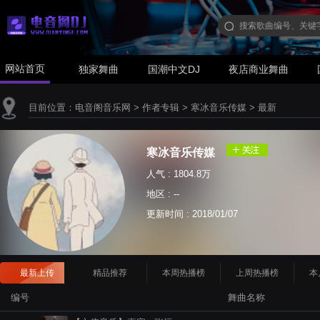
网站首页
独家舞曲
国潮中文DJ
夜店商业舞曲
目前位置：
电音阁音乐网
>
作者专辑
>
寒冰音乐传媒
>
最新
寒冰音乐传媒
人气 : 1804.8万
地区 : --
更新时间 :
2018/01/07
最新上传
精品推荐
本周热播榜
上周热播榜
本
编号
舞曲名称