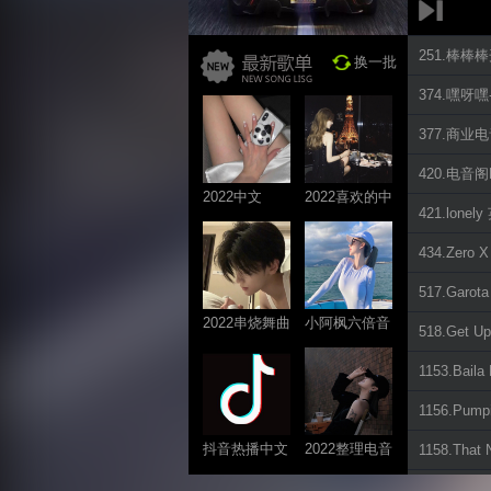
251.棒棒棒开
换一批
374.嘿呀嘿-A
377.商业
420.电音
2022中文
2022喜欢的中
421.lone
ProgHouse歌
文DJ舞曲
曲
434.Zero X
517.Garo
2022串烧舞曲
小阿枫六倍音
518.Get 
系列
质系列 车载
1153.Bai
专享
1156.Pum
抖音热播中文
2022整理电音
1158.Tha
系列
系列
1160.电音Ho