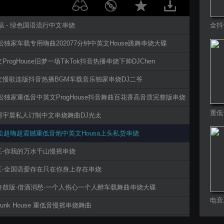
J阿福 - 绿色国语流行中文串烧
全抖
舞曲R
J松松独家车载专用嗨曲202077分钟中英文House跳舞串烧大碟
文ProgHouse旧梦一场TikTok抖音热播串烧下帅DJChen
中英文慢歌连版抖音热播BGM车载音乐独家串烧DJ二爷
J松松独家重低音中英文ProgHouse抖音舞曲百花香高音质完整版串烧
重低
福建郭宇晨私人订制中文串烧舞曲DJ光太
J松松超嗨超震撼重低音炮中英文Housa上头私货串烧
j十三-你我的万水千山慢摇串烧
j十三-全国语爱存在只在你身上存在串烧
江岩咚鼓版·借酒消愁·一个人伤心一个人醉车载舞曲串烧大碟
电音
Funk House 重低音慢摇串烧舞曲
Funk House 重低音慢摇串烧舞曲