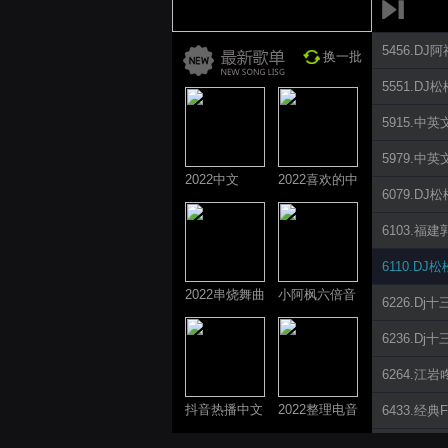
5456.D
换一批
5551.D
5915.中英
5979.
2022中文
2022喜欢的中
6079.D
ProgHouse歌
文DJ舞曲
曲
6103.
6110.D
2022串烧舞曲
小阿枫六倍音
6226.D
系列
质系列 车载
6236.D
专享
6264.
抖音热播中文
2022整理电音
6433.经典
系列
系列
6433.经典