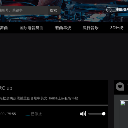
注册
/
登
搜索
业舞曲
国际电音舞曲
套曲串烧
流行音乐
3D环绕
Club
0 DJ松松超嗨超震撼重低音炮中英文Housa上头私货串烧
已停止
:00 / 75:55