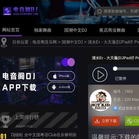
网站首页
独家舞曲
国潮中文DJ
夜店商业舞曲
目前位置：
电音阁音乐网
>
国潮中文DJ
>
清水Er - 大天蓬(DJPad仔 Pr
清水Er - 大天蓬(DJPad仔 Pr
已暂停
编号：7462
音质：320 Kbp
把这首歌分
上周排行榜
立即下载
C
Dj细粒 全中文国粤语Club音乐黎明前
温馨提示:下载