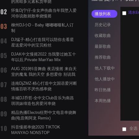
的黑暗多元素私货串烧
怀集Dj宁仔-全女声伤曲当年我堕入爱
清水Er
播放列表
河你说散就散串烧慢摇
历史记录
柳州DJ小D - Baby 嘟嘟嘟哑私人订
制
收藏歌曲
DJ猛子-精心打造我可以陪你去看星
星送爱河中的宝贝粉丝
最新歌曲
DJAK中文慢摇2022 当我娶过她五十
推荐歌曲
年以后,Private ManYao Mix
他人下载中
AUG 2019抖音舞曲 夜店慢摇 来自天
堂的魔鬼 我的天空 多想爱你 别说我
他人播放中
的眼泪你无所谓 渡我不渡她
连南DjZMZ-精心打造中文国语爱河断
情殇百听不厌伤感串烧
昨日热播
丰城DJ乔哲-全中文Club音乐为南昌
本周热播
琪琪妹缔造包房爱河串烧
精品热播Electro狂野中文电音串烧舞
曲(电音阁阿龙 Remix)
抖音慢摇串烧2020 TIKTOK
全选
MANYAO NONSTOP
POWERMIXFOR_ADRIANNE飞鸟和