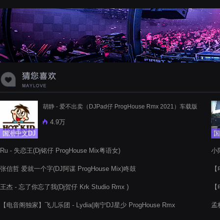
蝉爸爸妈妈爱存在夏天的风是想你的
声音啊
胡静 - 爱不出卖（DJPad仔 ProgHouse Rmx 2021）车载版
4.9万
国潮中文DJ
国
Ru - 失恋王(Dj铭仔 ProgHouse Mix粤语女)
小阿
张信哲 爱就一个字(DJ阿谋 ProgHouse Mix)咚鼓
【电
王杰 - 忘了你忘了我(Dj贺仔 Krk Studio Rmx )
【电
【电音阁独家】飞儿乐团 - Lydia(南宁DJ星少 ProgHouse Rmx
孟
2022)