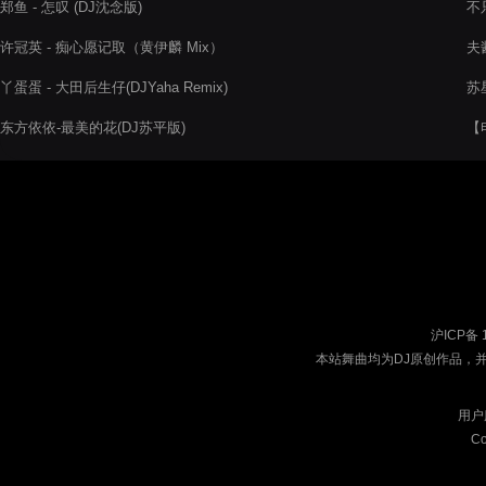
郑鱼 - 怎叹 (DJ沈念版)
不只
许冠英 - 痴心愿记取（黄伊麟 Mix）
夫酱
丫蛋蛋 - 大田后生仔(DJYaha Remix)
苏星
东方依依-最美的花(DJ苏平版)
【电
沪ICP备 
本站舞曲均为DJ原创作品，
用户
Co