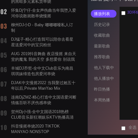
的黑暗多元素私货串烧
怀集Dj宁仔-全女声伤曲当年我堕入爱
3D环
播放列表
河你说散就散串烧慢摇
历史记录
柳州DJ小D - Baby 嘟嘟嘟哑私人订
制
收藏歌曲
DJ猛子-精心打造我可以陪你去看星
星送爱河中的宝贝粉丝
最新歌曲
AUG 2019抖音舞曲 夜店慢摇 来自天
推荐歌曲
堂的魔鬼 我的天空 多想爱你 别说我
的眼泪你无所谓 渡我不渡她
他人下载中
丰城DJ乔哲-全中文Club音乐为南昌
琪琪妹缔造包房爱河串烧
他人播放中
DJAK中文慢摇2022 当我娶过她五十
年以后,Private ManYao Mix
昨日热播
连南DjZMZ-精心打造中文国语爱河断
本周热播
情殇百听不厌伤感串烧
贺州Dj小强-全中文国语2018热榜
CLUB音乐新狂潮娱乐KTV热播高清
系列串烧
抖音慢摇串烧2020 TIKTOK
全选
MANYAO NONSTOP
POWERMIXFOR_ADRIANNE飞鸟和