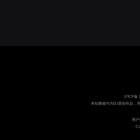
沪ICP备 
本站舞曲均为DJ原创作品，
用户
Co