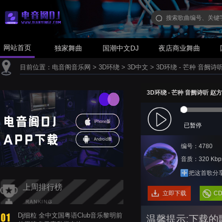
网站首页
独家舞曲
国潮中文DJ
夜店商业舞曲
目前位置：
电音阁音乐网
>
3D环绕
>
3D中文
>
3D环绕 - 芒种 音阙诗
3D环绕 - 芒种 音阙诗听 赵
已暂停
编号：4780
音质：320 Kbp
把这首歌分
上周排行榜
立即下载
C
Dj细粒 全中文国粤语Club音乐黎明前
温馨提示:下载