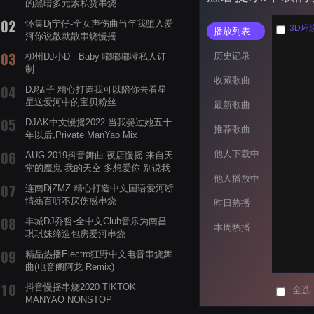
的黑暗多元素私货串烧
怀集Dj宁仔-全女声伤曲当年我堕入爱
3D环
播放列表
河你说散就散串烧慢摇
历史记录
柳州DJ小D - Baby 嘟嘟嘟哑私人订
制
收藏歌曲
DJ猛子-精心打造我可以陪你去看星
星送爱河中的宝贝粉丝
最新歌曲
DJAK中文慢摇2022 当我娶过她五十
推荐歌曲
年以后,Private ManYao Mix
他人下载中
AUG 2019抖音舞曲 夜店慢摇 来自天
堂的魔鬼 我的天空 多想爱你 别说我
他人播放中
的眼泪你无所谓 渡我不渡她
连南DjZMZ-精心打造中文国语爱河断
情殇百听不厌伤感串烧
昨日热播
丰城DJ乔哲-全中文Club音乐为南昌
本周热播
琪琪妹缔造包房爱河串烧
精品热播Electro狂野中文电音串烧舞
曲(电音阁阿龙 Remix)
抖音慢摇串烧2020 TIKTOK
全选
MANYAO NONSTOP
POWERMIXFOR_ADRIANNE飞鸟和