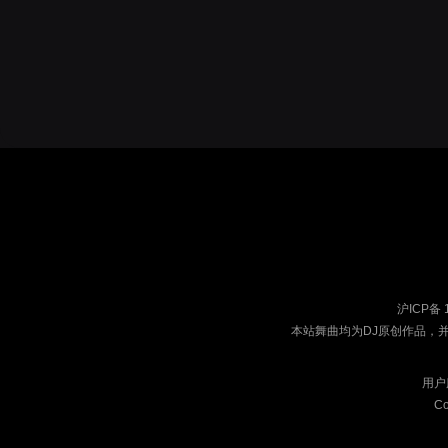
沪ICP备 
本站舞曲均为DJ原创作品，
用户
Co