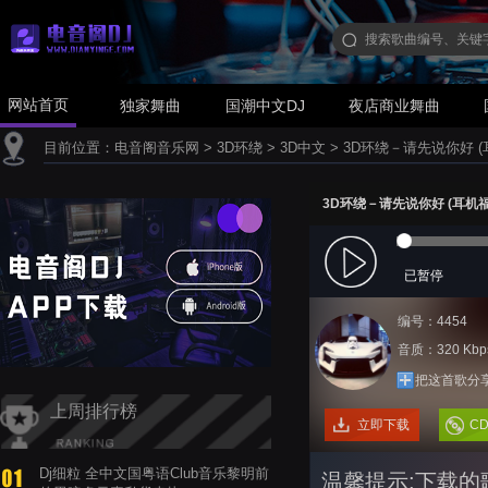
网站首页
独家舞曲
国潮中文DJ
夜店商业舞曲
目前位置：
电音阁音乐网
>
3D环绕
>
3D中文
>
3D环绕－请先说你好 (
3D环绕－请先说你好 (耳机福
已暂停
编号：4454
音质：320 Kbp
把这首歌分
上周排行榜
立即下载
C
Dj细粒 全中文国粤语Club音乐黎明前
温馨提示:下载