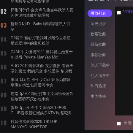
的黑暗多元素私货串烧
怀集Dj宁仔-全女声伤曲当年我堕入爱
3D环
播放列表
河你说散就散串烧慢摇
历史记录
柳州DJ小D - Baby 嘟嘟嘟哑私人订
制
收藏歌曲
DJ猛子-精心打造我可以陪你去看星
星送爱河中的宝贝粉丝
最新歌曲
DJAK中文慢摇2022 当我娶过她五十
推荐歌曲
年以后,Private ManYao Mix
他人下载中
AUG 2019抖音舞曲 夜店慢摇 来自天
堂的魔鬼 我的天空 多想爱你 别说我
他人播放中
的眼泪你无所谓 渡我不渡她
丰城DJ乔哲-全中文Club音乐为南昌
琪琪妹缔造包房爱河串烧
昨日热播
连南DjZMZ-精心打造中文国语爱河断
本周热播
情殇百听不厌伤感串烧
贺州Dj小强-全中文国语2018热榜
CLUB音乐新狂潮娱乐KTV热播高清
系列串烧
抖音慢摇串烧2020 TIKTOK
全选
MANYAO NONSTOP
POWERMIXFOR_ADRIANNE飞鸟和