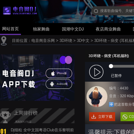
网站首页
独家舞曲
国潮中文DJ
夜店商业舞曲
目前位置：
电音阁音乐网
>
3D环绕
>
3D中文
>
3D环绕－病变 (耳机福
3D环绕－病变 (耳机福利)
已暂停
编号：4430
音质：320 Kbp
把这首歌分
上周排行榜
立即下载
C
Dj细粒 全中文国粤语Club音乐黎明前
温馨提示:下载