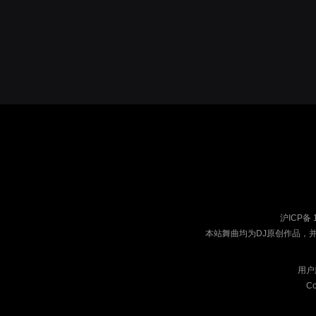
沪ICP备 
本站舞曲均为DJ原创作品，
用户
Co