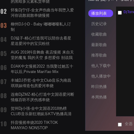
的黑暗多元素私货串烧
怀集Dj宁仔-全女声伤曲当年我堕入爱
DjT
播放列表
河你说散就散串烧慢摇
历史记录
柳州DJ小D - Baby 嘟嘟嘟哑私人订
制
收藏歌曲
DJ猛子-精心打造我可以陪你去看星
星送爱河中的宝贝粉丝
最新歌曲
AUG 2019抖音舞曲 夜店慢摇 来自天
推荐歌曲
堂的魔鬼 我的天空 多想爱你 别说我
的眼泪你无所谓 渡我不渡她
他人下载中
DJAK中文慢摇2022 当我娶过她五十
年以后,Private ManYao Mix
他人播放中
丰城DJ乔哲-全中文Club音乐为南昌
琪琪妹缔造包房爱河串烧
昨日热播
连南DjZMZ-精心打造中文国语爱河断
本周热播
情殇百听不厌伤感串烧
贺州Dj小强-全中文国语2018热榜
CLUB音乐新狂潮娱乐KTV热播高清
系列串烧
抖音慢摇串烧2020 TIKTOK
全选
MANYAO NONSTOP
POWERMIXFOR_ADRIANNE飞鸟和