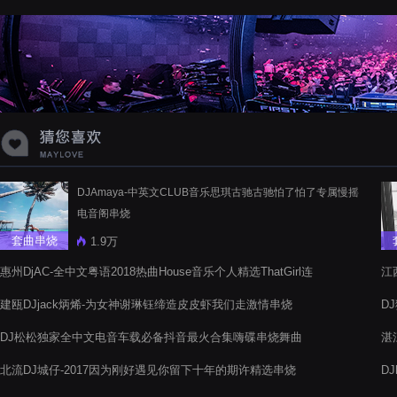
蝉爸爸妈妈爱存在夏天的风是想你的
声音啊
DJAmaya-中英文CLUB音乐思琪古驰古驰怕了怕了专属慢摇
电音阁串烧
套曲串烧
1.9万
惠州DjAC-全中文粤语2018热曲House音乐个人精选ThatGirl连
江
续剧慢摇串烧
建瓯DJjack炳烯-为女神谢琳钰缔造皮皮虾我们走激情串烧
D
DJ松松独家全中文电音车载必备抖音最火合集嗨碟串烧舞曲
湛
路
北流DJ城仔-2017因为刚好遇见你留下十年的期许精选串烧
D