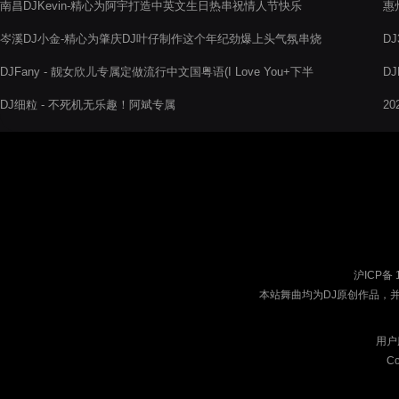
南昌DJKevin-精心为阿宇打造中英文生日热串祝情人节快乐
惠
岑溪DJ小金-精心为肇庆DJ叶仔制作这个年纪劲爆上头气氛串烧
D
烧
DJFany - 靓女欣儿专属定做流行中文国粤语(I Love You+下半
D
生)潮流时尚摇摆节奏慢摇串烧V3
DJ细粒 - 不死机无乐趣！阿斌专属
2
沪ICP备 
本站舞曲均为DJ原创作品，
用户
Co