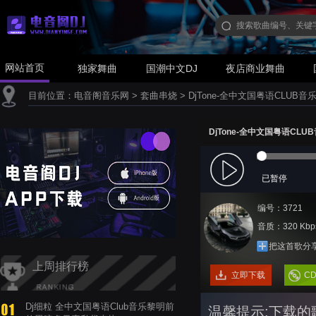
网站首页
独家舞曲
国潮中文DJ
夜店商业舞曲
目前位置：
电音阁音乐网
>
套曲串烧
>
DjTone-全中文国粤语CLU
DjTone-全中文国粤语C
已暂停
编号：3721
音质：320 Kbp
把这首歌分
上周排行榜
立即下载
C
Dj细粒 全中文国粤语Club音乐黎明前
温馨提示:下载