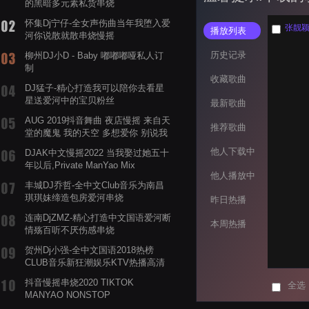
的黑暗多元素私货串烧
怀集Dj宁仔-全女声伤曲当年我堕入爱
张靓颖 
播放列表
河你说散就散串烧慢摇
历史记录
柳州DJ小D - Baby 嘟嘟嘟哑私人订
制
收藏歌曲
DJ猛子-精心打造我可以陪你去看星
星送爱河中的宝贝粉丝
最新歌曲
AUG 2019抖音舞曲 夜店慢摇 来自天
推荐歌曲
堂的魔鬼 我的天空 多想爱你 别说我
的眼泪你无所谓 渡我不渡她
他人下载中
DJAK中文慢摇2022 当我娶过她五十
年以后,Private ManYao Mix
他人播放中
丰城DJ乔哲-全中文Club音乐为南昌
琪琪妹缔造包房爱河串烧
昨日热播
连南DjZMZ-精心打造中文国语爱河断
本周热播
情殇百听不厌伤感串烧
贺州Dj小强-全中文国语2018热榜
CLUB音乐新狂潮娱乐KTV热播高清
系列串烧
抖音慢摇串烧2020 TIKTOK
全选
MANYAO NONSTOP
POWERMIXFOR_ADRIANNE飞鸟和