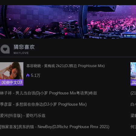
蝉爸爸妈妈爱存在夏天的风是想你的
声音啊
慕容晓晓 - 黄梅戏 2k21(DJ辉总 ProgHouse Mix)
5.1万
国潮中文DJ
国
林子祥 - 男儿当自强(Dj小罗 ProgHouse Mix粤语男)咚鼓
(2
Pr
季彦霖 - 多想留在你身边(DJ小罗 ProgHouse Mix)
白
爱河(抖音版) - 爱吃巧乐兹
梁静
[独家首发]房东的猫 - NewBoy(DJRichz ProgHouse Rmx 2021)
何