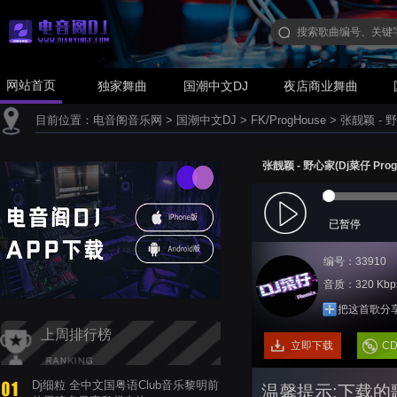
网站首页
独家舞曲
国潮中文DJ
夜店商业舞曲
目前位置：
电音阁音乐网
>
国潮中文DJ
>
FK/ProgHouse
>
张靓颖 - 野心
张靓颖 - 野心家(Dj菜仔 ProgH
已暂停
编号：33910
音质：320 Kbp
把这首歌分
上周排行榜
立即下载
C
Dj细粒 全中文国粤语Club音乐黎明前
温馨提示:下载