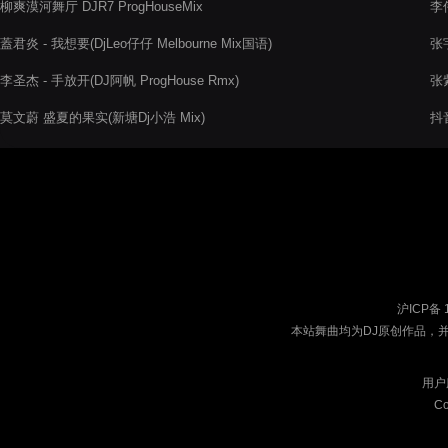
柳爽漠河舞厅 DJR7 ProgHouseMix
李伟
蓋君炎 - 我想要(DjLeo仔仔 Melbourne Mix国语)
张宇
李圣杰 - 手放开(DJ阿帆 ProgHouse Rmx)
张紫
莫文蔚 盛夏的果实(新塘Dj小浩 Mix)
抖
v2
沪ICP备 
本站舞曲均为DJ原创作品，
用户
Co