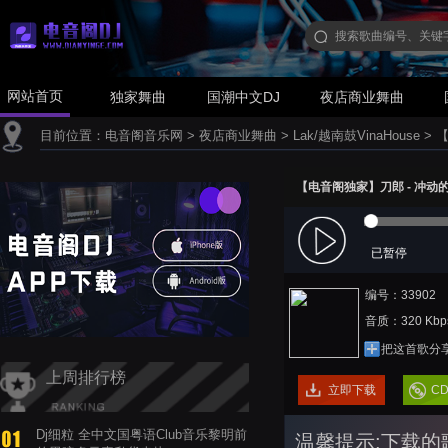
网站首页
独家舞曲
国潮中文DJ
夜店商业舞曲
目前位置：
电音阁音乐网
>
夜店商业舞曲
>
Lak/越南鼓VinaHouse
>
【
【电音阁独家】刀郎 - 冲动的惩罚
已暂停
编号：33902
音质：320 Kbp
把这首歌分
上周排行榜
立即下载
C
Dj细粒 全中文国粤语Club音乐黎明前
温馨提示:下载