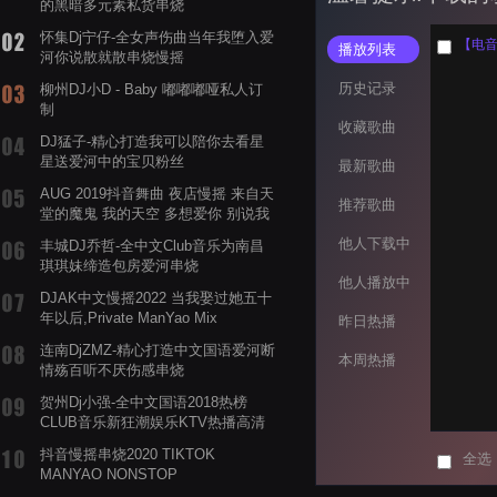
的黑暗多元素私货串烧
怀集Dj宁仔-全女声伤曲当年我堕入爱
【电音阁
播放列表
河你说散就散串烧慢摇
历史记录
柳州DJ小D - Baby 嘟嘟嘟哑私人订
制
收藏歌曲
DJ猛子-精心打造我可以陪你去看星
星送爱河中的宝贝粉丝
最新歌曲
AUG 2019抖音舞曲 夜店慢摇 来自天
推荐歌曲
堂的魔鬼 我的天空 多想爱你 别说我
的眼泪你无所谓 渡我不渡她
他人下载中
丰城DJ乔哲-全中文Club音乐为南昌
琪琪妹缔造包房爱河串烧
他人播放中
DJAK中文慢摇2022 当我娶过她五十
年以后,Private ManYao Mix
昨日热播
连南DjZMZ-精心打造中文国语爱河断
本周热播
情殇百听不厌伤感串烧
贺州Dj小强-全中文国语2018热榜
CLUB音乐新狂潮娱乐KTV热播高清
系列串烧
抖音慢摇串烧2020 TIKTOK
全选
MANYAO NONSTOP
POWERMIXFOR_ADRIANNE飞鸟和