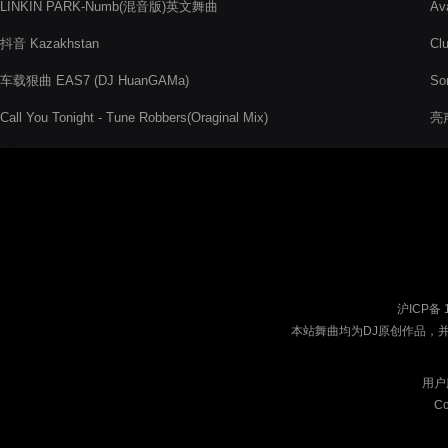
LINKIN PARK-Numb(混音版)英文舞曲
Av
抖音 Kazakhstan
Cl
车载狠曲 EAS7 (DJ HuanGAMa)
So
Call You Tonight - Tune Robbers(Oraginal Mix)
亮声
沪ICP备 
本站舞曲均为DJ原创作品，
用户
Co