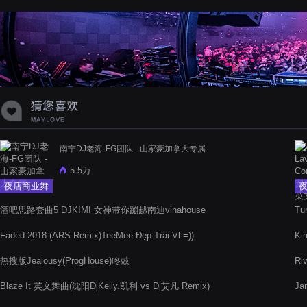
蝉爸爸妈妈爱存在夏天的风是想你的
声音啊
南宁DJ老海-FG团队 - 山家豪加拿大专属
5.5万
夜店商业舞
曲
酒吧思路套曲5 DJKIMI 女神带你蹦越南迪vinahouse
Tu
Faded 2018 (ARS Remix)TeeMee Đẹp Trai Vl =))
Ki
热搜版Jealousy(ProgHouse)咚鼓
Ri
Blaze It 英文舞曲(沈阳DjKelly.凯利 vs Dj艾凡 Remix)
Ja