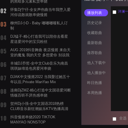
的黑暗多元素私货串烧
怀集Dj宁仔-全女声伤曲当年我堕入爱
洋澜一 
播放列表
河你说散就散串烧慢摇
历史记录
柳州DJ小D - Baby 嘟嘟嘟哑私人订
制
收藏歌曲
DJ猛子-精心打造我可以陪你去看星
星送爱河中的宝贝粉丝
最新歌曲
AUG 2019抖音舞曲 夜店慢摇 来自天
推荐歌曲
堂的魔鬼 我的天空 多想爱你 别说我
的眼泪你无所谓 渡我不渡她
他人下载中
丰城DJ乔哲-全中文Club音乐为南昌
琪琪妹缔造包房爱河串烧
他人播放中
DJAK中文慢摇2022 当我娶过她五十
年以后,Private ManYao Mix
昨日热播
连南DjZMZ-精心打造中文国语爱河断
本周热播
情殇百听不厌伤感串烧
贺州Dj小强-全中文国语2018热榜
CLUB音乐新狂潮娱乐KTV热播高清
系列串烧
抖音慢摇串烧2020 TIKTOK
全选
MANYAO NONSTOP
POWERMIXFOR_ADRIANNE飞鸟和