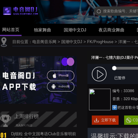
网站首页
独家舞曲
国潮中文DJ
夜店商业舞曲
目前位置：
电音阁音乐网
>
国潮中文DJ
>
FK/ProgHouse
>
洋澜一 - 七
洋澜一 - 七情六欲(DJ菜仔 Pro
已暂停
编号：33386
音质：320 Kbp
把这首歌分
上周排行榜
立即下载
C
Dj细粒 全中文国粤语Club音乐黎明前
温馨提示:下载