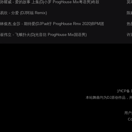
孙耀威 - 爱的故事 上集(Dj小罗 ProgHouse Mix粤语男)咚鼓
莫叫
2K
易欣 - 分爱 (DJ阿福 Remix)
陈
林俊杰,金莎 - 期待爱(DJPad仔 ProgHouse Rmx 2020)BPM团
热
队出品
崔伟立 - 飞蛾扑火(Dj光音坊 ProgHouse Mix国语男)
许冠
沪ICP备 
本站舞曲均为DJ原创作品，
用户
Co