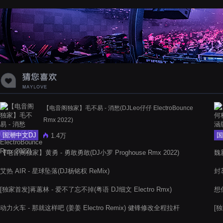
蝉爸爸妈妈爱存在夏天的风是想你的
声音啊
【电音阁独家】毛不易 - 消愁(DJLeo仔仔 ElectroBounce
Rmx 2022)
国潮中文DJ
国
1.4万
【电音阁独家】黄勇 - 勇敢勇敢(DJ小罗 Proghouse Rmx 2022)
魏新
艾热 AIR - 星球坠落(DJ杨铭权 ReMix)
封茗
[独家首发]蒋蕙林 - 爱不了忘不掉(粤语 DJ细文 Electro Rmx)
想你
Bo
动力火车 - 那就这样吧 (姜姜 Electro Remix) 健锋修改全程拉杆
[独
版