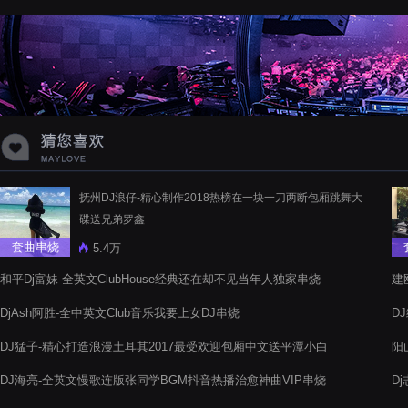
蝉爸爸妈妈爱存在夏天的风是想你的
声音啊
抚州DJ浪仔-精心制作2018热榜在一块一刀两断包厢跳舞大
碟送兄弟罗鑫
套曲串烧
5.4万
和平Dj富妹-全英文ClubHouse经典还在却不见当年人独家串烧
建
DjAsh阿胜-全中英文Club音乐我要上女DJ串烧
D
DJ猛子-精心打造浪漫土耳其2017最受欢迎包厢中文送平潭小白
阳
烧
DJ海亮-全英文慢歌连版张同学BGM抖音热播治愈神曲VIP串烧
D
乐