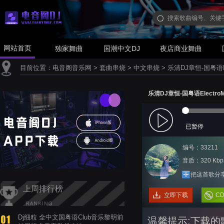
网站首页
独家舞曲
国潮中文DJ
夜店商业舞曲
目前位置：
电音阁音乐网
>
套曲串烧
>
中文串烧
>
乐清DJ章恒-国粤语E
乐清DJ章恒-国粤语Electr
已暂停
编号：33211
音质：320 Kbp
把这首歌分
上周排行榜
立即下载
C
Dj细粒 全中文国粤语Club音乐黎明前
温馨提示:下载