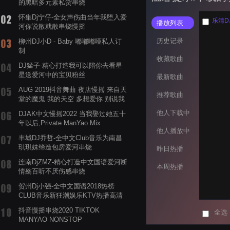
的黑暗多元素私货串烧
怀集Dj宁仔-全女声伤曲当年我堕入爱
乐清D
播放列表
河你说散就散串烧慢摇
历史记录
柳州DJ小D - Baby 嘟嘟嘟哑私人订
制
收藏歌曲
DJ猛子-精心打造我可以陪你去看星
星送爱河中的宝贝粉丝
最新歌曲
AUG 2019抖音舞曲 夜店慢摇 来自天
推荐歌曲
堂的魔鬼 我的天空 多想爱你 别说我
的眼泪你无所谓 渡我不渡她
他人下载中
DJAK中文慢摇2022 当我娶过她五十
年以后,Private ManYao Mix
他人播放中
丰城DJ乔哲-全中文Club音乐为南昌
琪琪妹缔造包房爱河串烧
昨日热播
连南DjZMZ-精心打造中文国语爱河断
本周热播
情殇百听不厌伤感串烧
贺州Dj小强-全中文国语2018热榜
CLUB音乐新狂潮娱乐KTV热播高清
系列串烧
抖音慢摇串烧2020 TIKTOK
全选
MANYAO NONSTOP
POWERMIXFOR_ADRIANNE飞鸟和