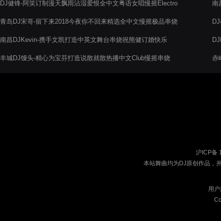
DJ健锋-阿笑订制漫天飘雨沾湿爱恨全中文粤语女唱慢摇Electro
南
跳舞体验
昌
青岛DJ宋哥-留下来2018今夜你不回来精选全中文慢摇极品串烧
D
电音阁
曲
南昌DJKevin-携手文凯打造中英文舞台串烧祝熊健订婚快乐
D
生
丰城DJ馒头-精心为宝芬打造说散就散热播中文Club慢摇串烧
赤
沪ICP备 
本站舞曲均为DJ原创作品，
用户
Co