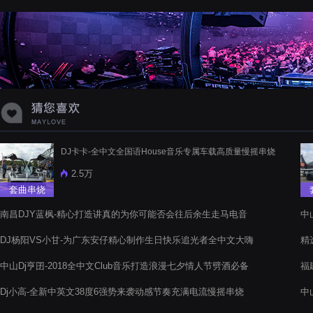
DJ卡卡-全中文全国语House音乐专属车载高质量慢摇串烧
2.5万
套曲串烧
南昌DJY蓝枫-精心打造讲真的为你可能否会往后余生走马电音
中
阁慢摇串烧舞曲
串
DJ杨阳VS小甘-为广东安仔精心制作生日快乐追光者全中文大嗨
精
碟
Dj
中山Dj亨囝-2018全中文Club音乐打造浪漫七夕情人节劈酒必备
福
电音阁串烧舞曲
烧
Dj小高-全新中英文38度6强势来袭动感节奏充满电流慢摇串烧
中