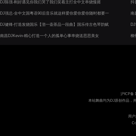
DJ陈强-刚好遇见你我们哭了我们笑着主打全中文串烧慢摇
抖音
P
风
DJ强总-全中文国粤语90后音乐就这样爱你爱你爱你随时都要一
南
起舞曲串烧
伟
DJ健锋-打造发烧国乐【沏一壶茶品一段曲】国乐传古色琴韵赋
D
雅声体验
南昌DJKevin-精心打造一个人的孤单心事串烧送思思美女
柳
沪ICP备 
本站舞曲均为DJ原创作品，
用户
Co