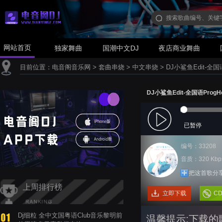
网站首页
独家舞曲
国潮中文DJ
夜店商业舞曲
目前位置：
电音阁音乐网
>
套曲串烧
>
中文串烧
>
DJ小鲨鱼Edit-全
DJ小鲨鱼Edit-全国语Pro
已暂停
编号：33208
音质：320 Kbp
把这首歌分
上周排行榜
立即下载
C
Dj细粒 全中文国粤语Club音乐黎明前
温馨提示:下载