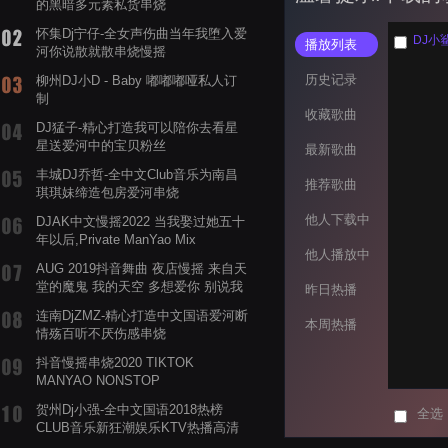
的黑暗多元素私货串烧
怀集Dj宁仔-全女声伤曲当年我堕入爱
DJ小
播放列表
河你说散就散串烧慢摇
历史记录
柳州DJ小D - Baby 嘟嘟嘟哑私人订
制
收藏歌曲
DJ猛子-精心打造我可以陪你去看星
星送爱河中的宝贝粉丝
最新歌曲
丰城DJ乔哲-全中文Club音乐为南昌
推荐歌曲
琪琪妹缔造包房爱河串烧
他人下载中
DJAK中文慢摇2022 当我娶过她五十
年以后,Private ManYao Mix
他人播放中
AUG 2019抖音舞曲 夜店慢摇 来自天
堂的魔鬼 我的天空 多想爱你 别说我
昨日热播
的眼泪你无所谓 渡我不渡她
连南DjZMZ-精心打造中文国语爱河断
本周热播
情殇百听不厌伤感串烧
抖音慢摇串烧2020 TIKTOK
MANYAO NONSTOP
POWERMIXFOR_ADRIANNE飞鸟和
贺州Dj小强-全中文国语2018热榜
全选
蝉爸爸妈妈爱存在夏天的风是想你的
CLUB音乐新狂潮娱乐KTV热播高清
声音啊
系列串烧