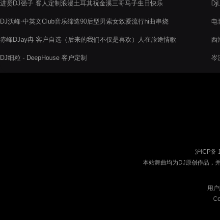
进贤DJ强子 客人定制浪漫土耳其祝金溪三哥马子生日快乐
D
DJ沃峰-中英文Club音乐缔造90后型男索女致爱流行hi曲串烧
电
赤峰DJay冉 客户自选（后来的我们不仅是喜欢）人在旅途情歌
西
汇集
烧
DJ细粒 - DeepHouse 客户定制
岑
沪ICP备 
本站舞曲均为DJ原创作品，
用户
Co