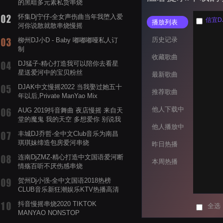
的黑暗多元素私货串烧
怀集Dj宁仔-全女声伤曲当年我堕入爱
信宜D
播放列表
河你说散就散串烧慢摇
历史记录
柳州DJ小D - Baby 嘟嘟嘟哑私人订
制
收藏歌曲
DJ猛子-精心打造我可以陪你去看星
星送爱河中的宝贝粉丝
最新歌曲
DJAK中文慢摇2022 当我娶过她五十
推荐歌曲
年以后,Private ManYao Mix
他人下载中
AUG 2019抖音舞曲 夜店慢摇 来自天
堂的魔鬼 我的天空 多想爱你 别说我
他人播放中
的眼泪你无所谓 渡我不渡她
丰城DJ乔哲-全中文Club音乐为南昌
琪琪妹缔造包房爱河串烧
昨日热播
连南DjZMZ-精心打造中文国语爱河断
本周热播
情殇百听不厌伤感串烧
贺州Dj小强-全中文国语2018热榜
CLUB音乐新狂潮娱乐KTV热播高清
系列串烧
抖音慢摇串烧2020 TIKTOK
全选
MANYAO NONSTOP
POWERMIXFOR_ADRIANNE飞鸟和