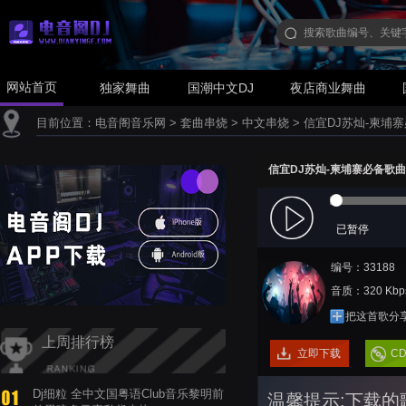
网站首页
独家舞曲
国潮中文DJ
夜店商业舞曲
目前位置：
电音阁音乐网
>
套曲串烧
>
中文串烧
>
信宜DJ苏灿-柬埔寨
信宜DJ苏灿-柬埔寨必备歌曲全
已暂停
编号：33188
音质：320 Kbp
把这首歌分
上周排行榜
立即下载
C
Dj细粒 全中文国粤语Club音乐黎明前
温馨提示:下载