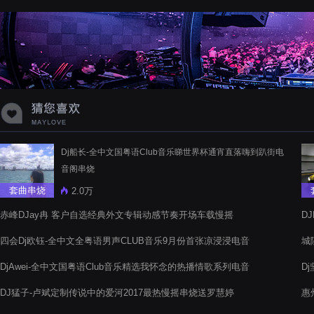
蝉爸爸妈妈爱存在夏天的风是想你的
声音啊
Dj船长-全中文国粤语Club音乐睇世界杯通宵直落嗨到趴街电
音阁串烧
套曲串烧
2.0万
赤峰DJay冉 客户自选经典外文专辑动感节奏开场车载慢摇
D
阁
四会Dj欧钰-全中文全粤语男声CLUB音乐9月份首张凉浸浸电音
城
大碟
串
DjAwei-全中文国粤语Club音乐精选我怀念的热播情歌系列电音
D
阁串烧
阁
DJ猛子-卢斌定制传说中的爱河2017最热慢摇串烧送罗慧婷
惠
电