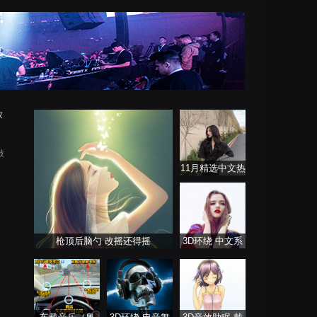
放
鼓
11月精选中文热
播歌曲合集
枪顶后脑勺 改摇还得摇
3D环绕 中文系
列