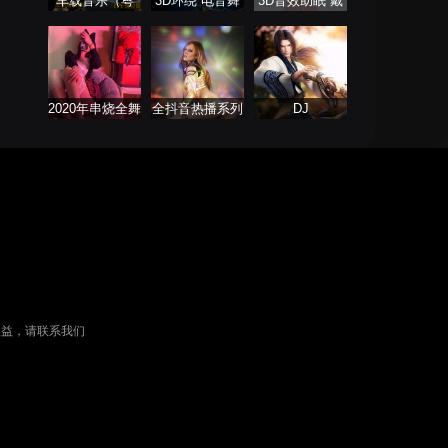
车载音乐（粤
3D环绕 电音舞
3D音效助眠 戴
语）
曲系列
上耳机聆听
2020年串烧全舞
全抖音热播系列
DJ
曲系列
串烧舞曲Remix
权益，请联系我们