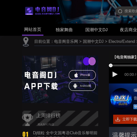
网站首页
独家舞曲
国潮中文DJ
夜店商
目前位置：
电音阁音乐网
>
国潮中文DJ
>
Electro/Extend
【电音阁独家】段千
00:00 /
编
音
上周排行榜
立即下载
Dj细粒 全中文国粤语Club音乐黎明前
温馨提示