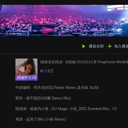
播放全部
加入播
[独家首发]高进 - 别想她 2021(DJ小罗 ProgHouse Mix)咚
2.6万
国潮中文DJ
牛奶咖啡 - 明天你好(DJTeeok Remix 原乡鼓 2k20)
郭玲 - 谁不想(DJ何鹏 Dance Mix)
陆海涛 - 谁家内小谁（DJ.Magic 小强_2021 Exented Mix）V2
周深 - 起风了(Mr.L小禄 Remix)