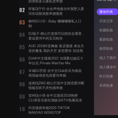
的黑暗多元素私货串烧
怀集Dj宁仔-全女声伤曲当年我堕入爱
播放列表
河你说散就散串烧慢摇
历史记录
柳州DJ小D - Baby 嘟嘟嘟哑私人订
制
收藏歌曲
DJ猛子-精心打造我可以陪你去看星
星送爱河中的宝贝粉丝
最新歌曲
AUG 2019抖音舞曲 夜店慢摇 来自天
推荐歌曲
堂的魔鬼 我的天空 多想爱你 别说我
的眼泪你无所谓 渡我不渡她
他人下载中
DJAK中文慢摇2022 当我娶过她五十
年以后,Private ManYao Mix
他人播放中
丰城DJ乔哲-全中文Club音乐为南昌
琪琪妹缔造包房爱河串烧
昨日热播
连南DjZMZ-精心打造中文国语爱河断
本周热播
情殇百听不厌伤感串烧
贺州Dj小强-全中文国语2018热榜
CLUB音乐新狂潮娱乐KTV热播高清
系列串烧
抖音慢摇串烧2020 TIKTOK
MANYAO NONSTOP
POWERMIXFOR_ADRIANNE飞鸟和