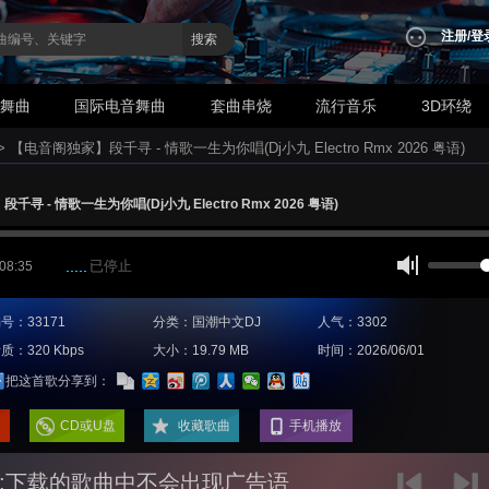
注册
/
登
搜索
业舞曲
国际电音舞曲
套曲串烧
流行音乐
3D环绕
>
【电音阁独家】段千寻 - 情歌一生为你唱(Dj小九 Electro Rmx 2026 粤语)
寻 - 情歌一生为你唱(Dj小九 Electro Rmx 2026 粤语)
已停止
 08:35
号：33171
分类：国潮中文DJ
人气：3302
质：320 Kbps
大小：19.79 MB
时间：2026/06/01
把这首歌分享到：
CD或U盘
收藏歌曲
手机播放
:下载的歌曲中不会出现广告语