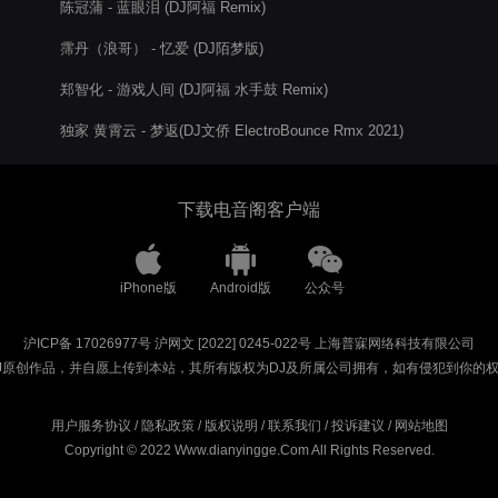
陈冠蒲 - 蓝眼泪 (DJ阿福 Remix)
霈丹（浪哥） - 忆爱 (DJ陌梦版)
郑智化 - 游戏人间 (DJ阿福 水手鼓 Remix)
独家 黄霄云 - 梦返(DJ文侨 ElectroBounce Rmx 2021)
下载电音阁客户端
iPhone版
Android版
公众号
沪ICP备 17026977号
沪网文 [2022] 0245-022号
上海普寐网络科技有限公司
J原创作品，并自愿上传到本站，其所有版权为DJ及所属公司拥有，如有侵犯到你的
用户服务协议
/
隐私政策
/
版权说明
/
联系我们
/
投诉建议
/
网站地图
Copyright © 2022 Www.dianyingge.Com All Rights Reserved.