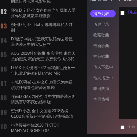
的黑暗多元素私货串烧
怀集Dj宁仔-全女声伤曲当年我堕入爱
【电音阁
播放列表
河你说散就散串烧慢摇
历史记录
柳州DJ小D - Baby 嘟嘟嘟哑私人订
制
收藏歌曲
DJ猛子-精心打造我可以陪你去看星
星送爱河中的宝贝粉丝
最新歌曲
AUG 2019抖音舞曲 夜店慢摇 来自天
推荐歌曲
堂的魔鬼 我的天空 多想爱你 别说我
的眼泪你无所谓 渡我不渡她
他人下载中
DJAK中文慢摇2022 当我娶过她五十
年以后,Private ManYao Mix
他人播放中
丰城DJ乔哲-全中文Club音乐为南昌
琪琪妹缔造包房爱河串烧
昨日热播
连南DjZMZ-精心打造中文国语爱河断
本周热播
情殇百听不厌伤感串烧
贺州Dj小强-全中文国语2018热榜
CLUB音乐新狂潮娱乐KTV热播高清
系列串烧
抖音慢摇串烧2020 TIKTOK
全选
MANYAO NONSTOP
POWERMIXFOR_ADRIANNE飞鸟和