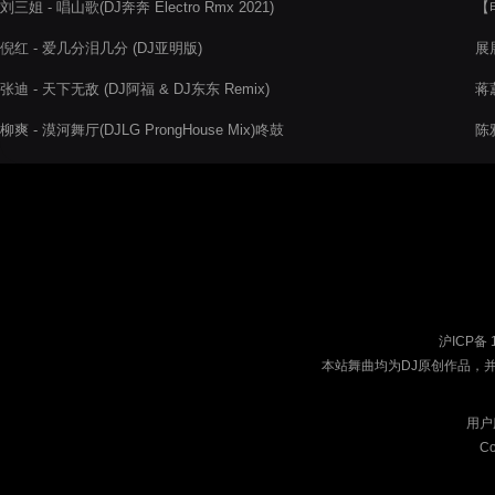
刘三姐 - 唱山歌(DJ奔奔 Electro Rmx 2021)
【
Rm
倪红 - 爱几分泪几分 (DJ亚明版)
展
张迪 - 天下无敌 (DJ阿福 & DJ东东 Remix)
蒋
柳爽 - 漠河舞厅(DJLG ProngHouse Mix)咚鼓
陈
沪ICP备 
本站舞曲均为DJ原创作品，
用户
Co