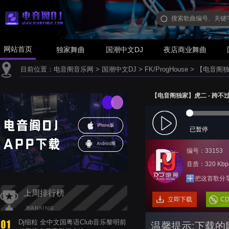
网站首页
独家舞曲
国潮中文DJ
夜店商业舞曲
目前位置：
电音阁音乐网
>
国潮中文DJ
>
FK/ProgHouse
>
【电音阁独家】
【电音阁独家】虎二 - 跨不过的距离
已暂停
编号：33153
音质：320 Kbp
把这首歌分
上周排行榜
立即下载
C
Dj细粒 全中文国粤语Club音乐黎明前
温馨提示:下载