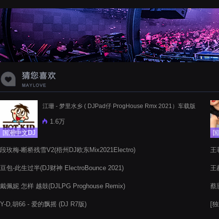
蝉爸爸妈妈爱存在夏天的风是想你的
声音啊
江珊 - 梦里水乡 ( DJPad仔 ProgHouse Rmx 2021）车载版
1.6万
国潮中文DJ
国
段玫梅-断桥残雪V2(梧州DJ欧东Mix2021Electro)
王菲
豆包-此生过半(DJ财神 ElectroBounce 2021)
王赫
戴佩妮 怎样 越鼓(DJLPG Proghouse Remix)
蔡恩
Y-D,胡66 - 爱的飘摇 (DJ R7版)
[独