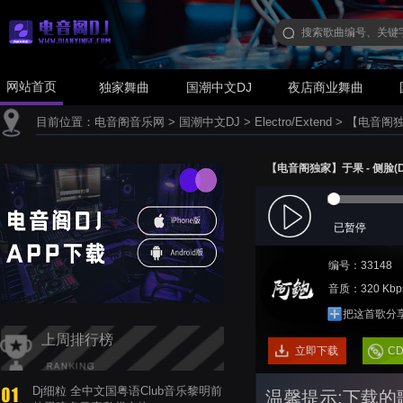
网站首页
独家舞曲
国潮中文DJ
夜店商业舞曲
目前位置：
电音阁音乐网
>
国潮中文DJ
>
Electro/Extend
>
【电音阁独家】
【电音阁独家】于果 - 侧脸(Dj阿鲍
已暂停
编号：33148
音质：320 Kbp
把这首歌分
上周排行榜
立即下载
C
Dj细粒 全中文国粤语Club音乐黎明前
温馨提示:下载