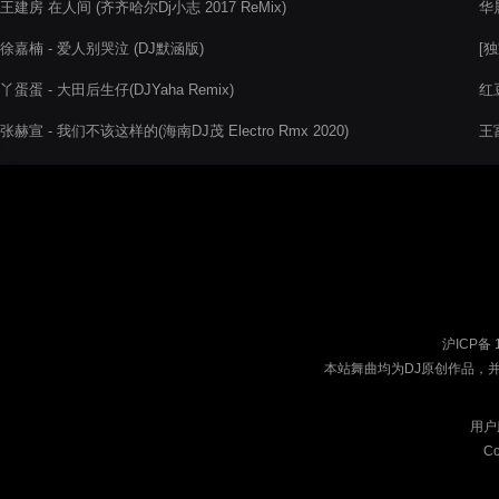
王建房 在人间 (齐齐哈尔Dj小志 2017 ReMix)
华晨
徐嘉楠 - 爱人别哭泣 (DJ默涵版)
[独
丫蛋蛋 - 大田后生仔(DJYaha Remix)
红
张赫宣 - 我们不该这样的(海南DJ茂 Electro Rmx 2020)
王
沪ICP备 
本站舞曲均为DJ原创作品，
用户
Co