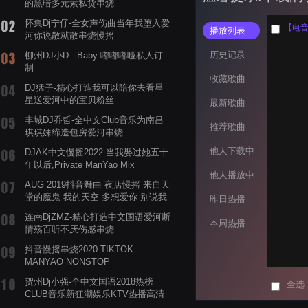
的黑暗多元素私货串烧
怀集Dj宁仔-全女声伤曲当年我堕入爱
【电音阁
播放列表
河你说散就散串烧慢摇
历史记录
柳州DJ小D - Baby 嘟嘟嘟哑私人订
制
收藏歌曲
DJ猛子-精心打造我可以陪你去看星
星送爱河中的宝贝粉丝
最新歌曲
丰城DJ乔哲-全中文Club音乐为南昌
推荐歌曲
琪琪妹缔造包房爱河串烧
他人下载中
DJAK中文慢摇2022 当我娶过她五十
年以后,Private ManYao Mix
他人播放中
AUG 2019抖音舞曲 夜店慢摇 来自天
堂的魔鬼 我的天空 多想爱你 别说我
昨日热播
的眼泪你无所谓 渡我不渡她
连南DjZMZ-精心打造中文国语爱河断
本周热播
情殇百听不厌伤感串烧
抖音慢摇串烧2020 TIKTOK
MANYAO NONSTOP
POWERMIXFOR_ADRIANNE飞鸟和
贺州Dj小强-全中文国语2018热榜
全选
蝉爸爸妈妈爱存在夏天的风是想你的
CLUB音乐新狂潮娱乐KTV热播高清
声音啊
系列串烧