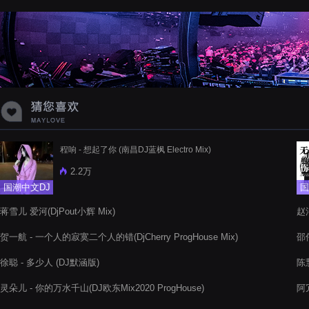
程响 - 想起了你 (南昌DJ蓝枫 Electro Mix)
2.2万
国潮中文DJ
国
蒋雪儿 爱河(DjPout小辉 Mix)
赵
贺一航 - 一个人的寂寞二个人的错(DjCherry ProgHouse Mix)
邵
徐聪 - 多少人 (DJ默涵版)
陈慧
灵朵儿 - 你的万水千山(DJ欧东Mix2020 ProgHouse)
阿冗
Boo